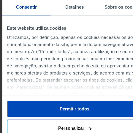
Consentir
Detalhes
Sobre os coo
65.8
2005
57.6
2006
┴
53.7
2007
┴
Este website utiliza cookies
53.2
2008
Utilizamos, por definição, apenas os cookies necessários ao
61.1
2009
normal funcionamento do site, permitindo que navegue atrav
Sources/Entities: INE (until 2005) | INAG/MA; INE (as from 2006), PORDATA
Last updated: 2018-06-06
do mesmo. Ao "Permitir todos", autoriza a utilização de outro
de cookies, que permitem proporcionar uma melhor experiên
de navegação, avaliar o desempenho do site ou apresentar 
melhores ofertas de produtos e serviços, de acordo com as
preferências. Se pretender escolher os tipos de cookies, cli
RELATED
em "Personalizar". Saiba mais sobre cookies através da ges
Water quality for human consumption in Portugal
de preferências ou da nossa
Política de Cookies
.
Household final consumption in economic territory: total and by goods an
services type in Portugal
Permitir todos
Personalizar