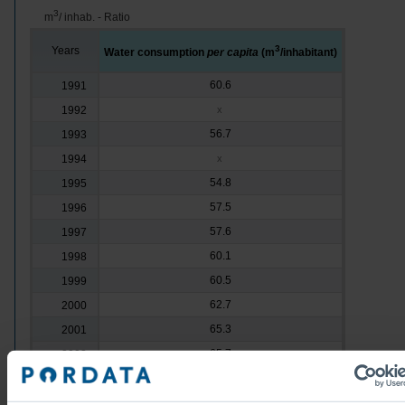
3
m
/ inhab. - Ratio
3
Years
Water consumption
per capita
(m
/inhabitant)
60.6
1991
1992
x
56.7
1993
1994
x
54.8
1995
57.5
1996
57.6
1997
60.1
1998
60.5
1999
62.7
2000
65.3
2001
65.7
2002
66.4
2003
66.8
2004