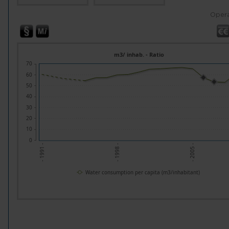
Opera
m3/ inhab. - Ratio
70
60
50
40
30
20
10
0
- 2005 -
- 1998 -
- 1991 -
Water consumption per capita (m3/inhabitant)