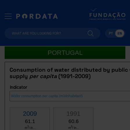
PT
EN
PORTUGAL
Consumption of water distributed by public
supply
per capita
(1991-2009)
Indicator
2009
1991
61.1
60.6
3
3
m
/ in...
m
/ in...