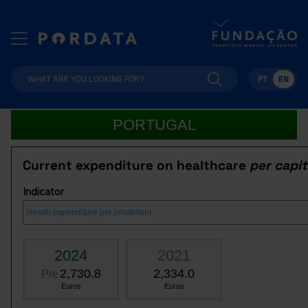
PT
EN
PORTUGAL
Current expenditure on healthcare
per capi
Indicator
2024
2021
2,730.8
2,334.0
Pre
Euros
Euros