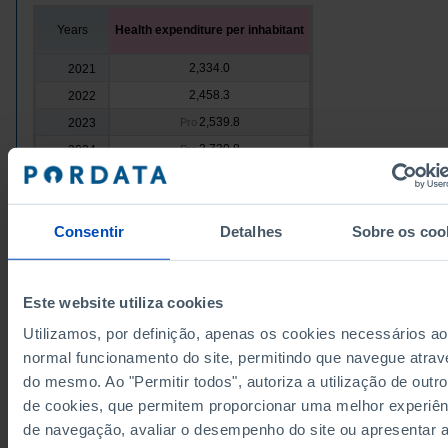
Years
Health expenditure per inhabitant
2,334.0
2021
2,458.3
2022
2,539.8
2023
Pro
2,730.8
2024
Pre
Sources/Entities: PORDATA
Last updated: 2026-06-22
Consentir
Detalhes
Sobre os coo
Este website utiliza cookies
RELATED
Utilizamos, por definição, apenas os cookies necessários ao
Current expenditure on healthcare as a % of GDP in Portugal
normal funcionamento do site, permitindo que navegue atrav
NHS: total expenditure
per capita
- Mainland Portugal in Portugal
do mesmo. Ao "Permitir todos", autoriza a utilização de outro
de cookies, que permitem proporcionar uma melhor experiên
de navegação, avaliar o desempenho do site ou apresentar 