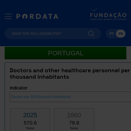
PT
EN
PORTUGAL
Doctors and other healthcare personnel per
thousand inhabitants
Indicator
2025
1960
570.6
79.8
%ooo
%ooo