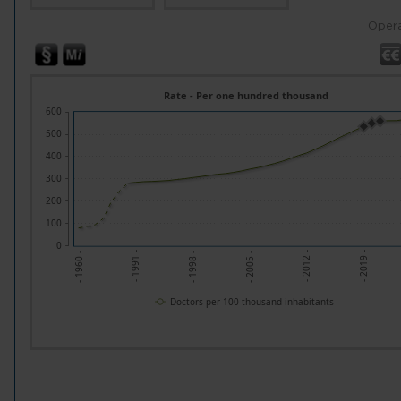
Opera
Rate - Per one hundred thousand
600
500
400
300
200
100
0
- 2005 -
- 1998 -
- 2019 -
- 1991 -
- 2012 -
- 1960 -
Doctors per 100 thousand inhabitants