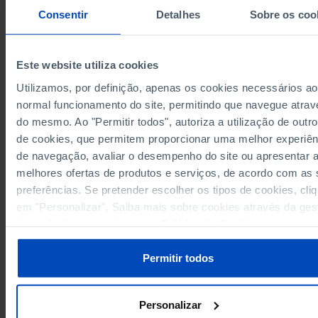
57.2
64.5
50.5
2005
Consentir
Detalhes
Sobre os coo
57.3
64.8
50.6
2006
57.3
64.6
50.7
2007
57.4
64.5
50.9
2008
Este website utiliza cookies
55.6
61.7
50.0
2009
Utilizamos, por definição, apenas os cookies necessários ao
54.6
60.7
49.2
2010
normal funcionamento do site, permitindo que navegue atrav
Sources/Entities: INE, PORDATA
50.2
55.6
45.3
2011
┴
┴
┴
do mesmo. Ao "Permitir todos", autoriza a utilização de outro
Last updated: 2026-03-12
de cookies, que permitem proporcionar uma melhor experiên
48.0
52.5
44.0
2012
de navegação, avaliar o desempenho do site ou apresentar 
47.3
51.4
43.6
2013
melhores ofertas de produtos e serviços, de acordo com as
48.9
53.1
45.1
2014
preferências. Se pretender escolher os tipos de cookies, cli
50.0
54.3
46.3
2015
RELATED
em "Personalizar". Saiba mais sobre cookies através da ges
51.0
55.2
47.2
2016
de preferências ou da nossa
Política de Cookies
.
Employment: total and by sex in Portugal
52.8
57.4
48.7
2017
Unemployment rate: total and by sex (%) in Portugal
54.3
58.8
50.3
2018
Permitir todos
54.6
59.1
50.6
2019
53.1
57.2
49.5
2020
Personalizar
54.3
58.4
50.6
2021