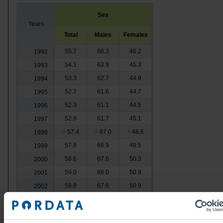
Sex
Years
Total
Males
Females
55.7
66.3
46.2
1992
54.1
63.9
45.3
1993
53.3
62.7
44.9
1994
52.7
61.6
44.7
1995
52.3
61.1
44.5
1996
52.9
61.7
45.1
1997
57.4
67.0
48.6
1998
┴
┴
┴
57.8
66.9
49.5
1999
58.6
67.6
50.3
2000
59.0
68.0
50.9
2001
58.8
67.6
50.9
2002
58.0
66.1
50.6
2003
57.5
65.3
50.4
2004