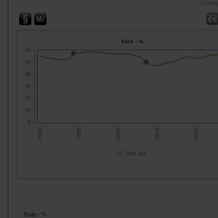
Opera
Rate - %
60
50
40
30
20
10
0
- 1999 -
- 2006 -
- 2013 -
- 2020 -
- 1992 -
Total Sex
Rate - %