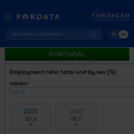
PT
EN
PORTUGAL
Employment rate: total and by sex (%)
Indicator
2025
1992
57.3
55.7
%
%