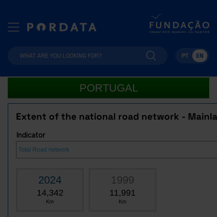
PT
EN
PORTUGAL
Extent of the national road network - Mainl
Indicator
2024
1999
14,342
11,991
Km
Km