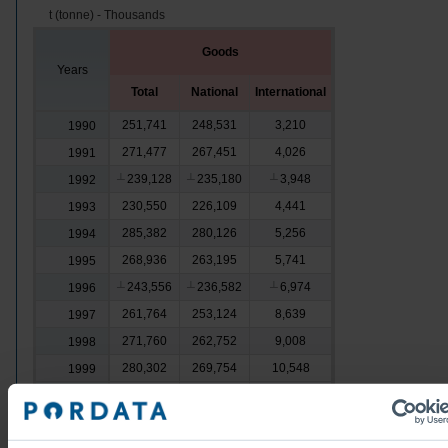
t (tonne) - Thousands
Goods
Years
Total
National
International
251,741
248,531
3,210
1990
271,477
267,451
4,026
1991
239,128
235,180
3,948
1992
┴
┴
┴
230,550
226,109
4,441
1993
285,382
280,126
5,256
1994
268,936
263,195
5,741
1995
243,556
236,582
6,974
1996
┴
┴
┴
261,764
253,124
8,639
1997
271,760
262,752
9,008
1998
280,302
269,754
10,548
1999
284,106
273,478
10,629
2000
303,293
291,462
11,831
2001