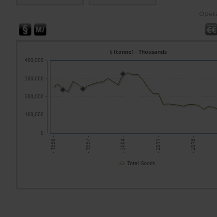
Opera
t (tonne) - Thousands
400,000
300,000
200,000
100,000
0
- 1997 -
- 2004 -
- 2011 -
- 2018 -
- 1990 -
Total Goods