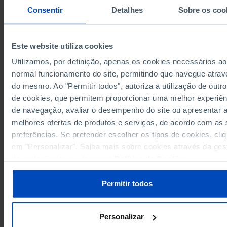
285,060
271,730
13,330
2002
Consentir
Detalhes
Sobre os coo
265,799
253,148
12,652
2003
326,155
300,239
25,915
2004
┴
┴
┴
333,377
306,390
26,988
2005
Este website utiliza cookies
322,243
291,995
30,248
2006
Utilizamos, por definição, apenas os cookies necessários ao
324,392
290,387
34,005
2007
normal funcionamento do site, permitindo que navegue atrav
290,748
264,495
26,253
2008
do mesmo. Ao "Permitir todos", autoriza a utilização de outro
Sources/Entities: INE, PORDATA
250,149
228,390
21,758
2009
de cookies, que permitem proporcionar uma melhor experiên
Last updated: 2025-10-24
de navegação, avaliar o desempenho do site ou apresentar 
217,915
196,699
21,216
2010
melhores ofertas de produtos e serviços, de acordo com as
219,807
196,087
23,720
2011
preferências. Se pretender escolher os tipos de cookies, cli
158,958
138,376
20,583
2012
em "Personalizar". Saiba mais sobre cookies através da ges
161,689
133,708
27,980
2013
RELATED
de preferências ou da nossa
Política de Cookies
.
157,903
130,322
27,581
2014
Goods loaded and unloaded by sea: total, national and international in Port
154,832
131,007
23,825
2015
Permitir todos
148,626
122,779
25,847
2016
157,696
133,050
24,646
2017
Personalizar
157,826
132,933
24,893
2018