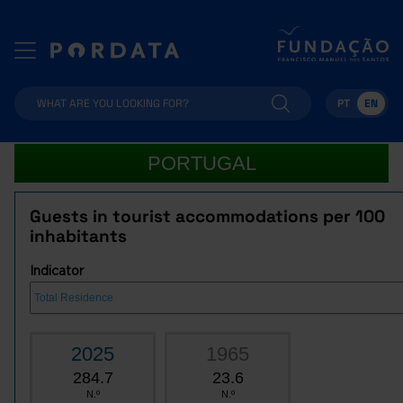
PT
EN
PORTUGAL
Guests in tourist accommodations per 100
inhabitants
Indicator
2025
1965
284.7
23.6
N.º
N.º