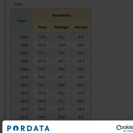
Ratio
Residence
Years
Total
Portugal
Abroad
23.6
14.2
9.4
1965
25.3
14.9
10.4
1966
27.7
15.6
12.2
1967
27.4
16.1
11.3
1968
29.5
16.6
12.9
1969
33.0
18.1
15.0
1970
35.1
18.8
16.3
1971
37.8
20.2
17.6
1972
40.6
22.2
18.4
1973
35.9
22.5
13.4
1974
34.6
25.8
8.8
1975
37.3
27.9
9.4
1976