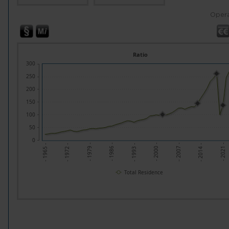
Opera
Ratio
300
250
200
150
100
50
0
- 1972 -
- 1979 -
- 1986 -
- 1993 -
- 2000 -
- 2007 -
- 2014 -
- 2021 -
- 1965 -
Total Residence