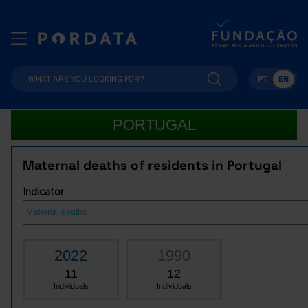
PT
EN
PORTUGAL
Maternal deaths of residents in Portugal
Indicator
2022
1990
11
12
Individuals
Individuals