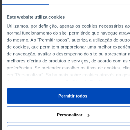
3
2005
5
2006
Este website utiliza cookies
5
2007
Utilizamos, por definição, apenas os cookies necessários ao
4
2008
normal funcionamento do site, permitindo que navegue atrav
Sources/Entities: INE | DGS/MS, PORDATA
7
2009
do mesmo. Ao "Permitir todos", autoriza a utilização de outro
Last updated: 2024-11-22
de cookies, que permitem proporcionar uma melhor experiên
8
2010
de navegação, avaliar o desempenho do site ou apresentar 
5
2011
melhores ofertas de produtos e serviços, de acordo com as
4
2012
preferências. Se pretender escolher os tipos de cookies, cli
5
2013
RELATED
em "Personalizar". Saiba mais sobre cookies através da ges
7
2014
de preferências ou da nossa
Política de Cookies
.
Infant deaths of mothers residents in Portugal: perinatal and neonatal in P
6
2015
11
2016
Permitir todos
11
2017
15
2018
Personalizar
9
2019
17
2020
PORDATA IS A PROJECT OF THE FUNDAÇÃO FRANCISCO MANUEL DOS