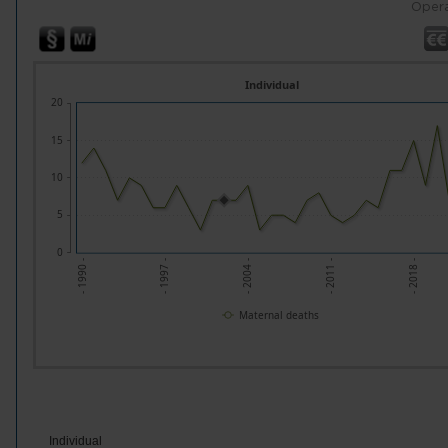
Opera
Individual
20
15
10
5
0
- 1990 -
- 2004 -
- 2018 -
- 1997 -
- 2011 -
Maternal deaths
Individual