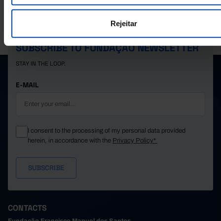
1,937
2024
Rejeitar
PORDATA IS A PROJECT OF THE FUNDAÇÃO FRANCISCO MANUEL DOS
SANTOS.
SUBSCRIBE TO FUNDAÇÃO NEWSLETTER
STAY IN THE LOOP.
E-MAIL
I consent to the processing of my personal data provided
herein, in accordance with the
Privacy Policy*
CONTACTS