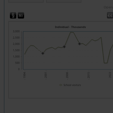
Opera
Individual - Thousands
3,000
2,500
2,000
1,500
1,000
500
0
- 2015 -
- 2008 -
- 2001 -
- 2022 -
- 1994 -
School visitors