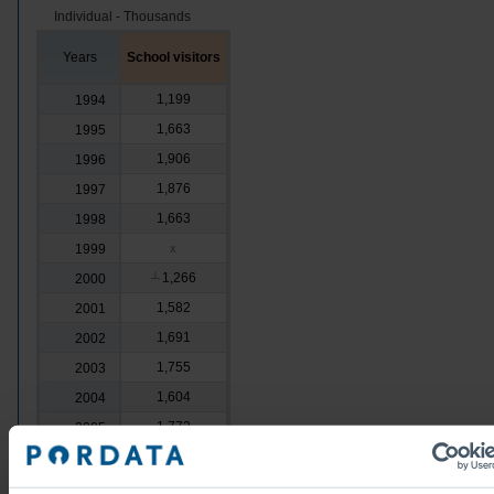
Individual - Thousands
Years
School visitors
1,199
1994
1,663
1995
1,906
1996
1,876
1997
1,663
1998
1999
x
1,266
2000
┴
1,582
2001
1,691
2002
1,755
2003
1,604
2004
1,772
2005
1,730
2006
1,792
2007
┴