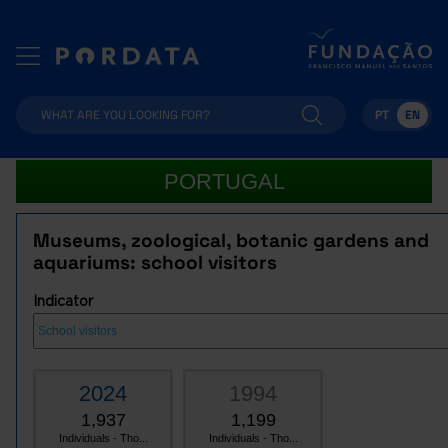
PT
EN
PORTUGAL
Museums, zoological, botanic gardens and
aquariums: school visitors
Indicator
2024
1994
1,937
1,199
Individuals - Tho...
Individuals - Tho...