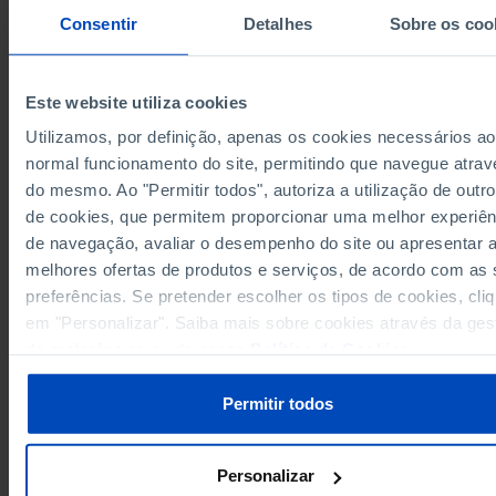
Consentir
Detalhes
Sobre os coo
2,376
2008
2,960
2009
2,940
2010
Este website utiliza cookies
2,477
2011
Utilizamos, por definição, apenas os cookies necessários ao
2,025
2012
┴
normal funcionamento do site, permitindo que navegue atrav
Sources/Entities: INE, PORDATA
2,062
2013
Last updated: 2026-05-29
do mesmo. Ao "Permitir todos", autoriza a utilização de outro
1,898
2014
de cookies, que permitem proporcionar uma melhor experiên
2,126
2015
de navegação, avaliar o desempenho do site ou apresentar 
2,384
2016
melhores ofertas de produtos e serviços, de acordo com as
2,267
2017
preferências. Se pretender escolher os tipos de cookies, cli
RELATED
em "Personalizar". Saiba mais sobre cookies através da ges
2,354
2018
Cinema: average audience per screening in Portugal
de preferências ou da nossa
Política de Cookies
.
2,561
2019
Museums, zoological, botanic gardens and aquariums: visitors per thous
493
2020
inhabitants in Portugal
Permitir todos
507
2021
1,563
2022
2,012
2023
Personalizar