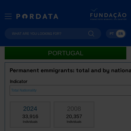
PT
EN
PORTUGAL
Permanent emmigrants: total and by nationa
Indicator
2024
2008
33,916
20,357
Individuals
Individuals