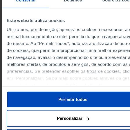
25,079
23,796
1,283
2021
30,954
29,523
1,431
2022
33,666
29,600
4,066
2023
Este website utiliza cookies
33,916
28,192
5,724
2024
Utilizamos, por definição, apenas os cookies necessários ao
Sources/Entities: INE, PORDATA
normal funcionamento do site, permitindo que navegue atrav
Last updated: 2025-09-30
do mesmo. Ao "Permitir todos", autoriza a utilização de outro
de cookies, que permitem proporcionar uma melhor experiên
de navegação, avaliar o desempenho do site ou apresentar 
melhores ofertas de produtos e serviços, de acordo com as
preferências. Se pretender escolher os tipos de cookies, cli
RELATED
em "Personalizar". Saiba mais sobre cookies através da ges
Permanent immigrants: total and by sex in Portugal
de preferências ou da nossa
Política de Cookies
.
Registred individuals: total, by citizenship and by residence in Portugal
Permitir todos
Personalizar