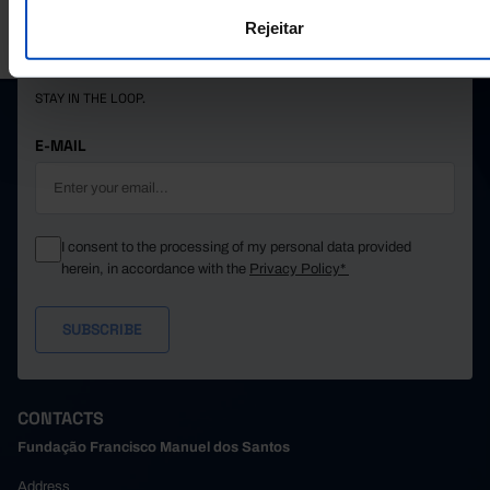
PORDATA IS A PROJECT OF THE FUNDAÇÃO FRANCISCO MANUEL DOS
Rejeitar
SANTOS.
SUBSCRIBE TO FUNDAÇÃO NEWSLETTER
STAY IN THE LOOP.
E-MAIL
I consent to the processing of my personal data provided
herein, in accordance with the
Privacy Policy*
CONTACTS
Fundação Francisco Manuel dos Santos
Address