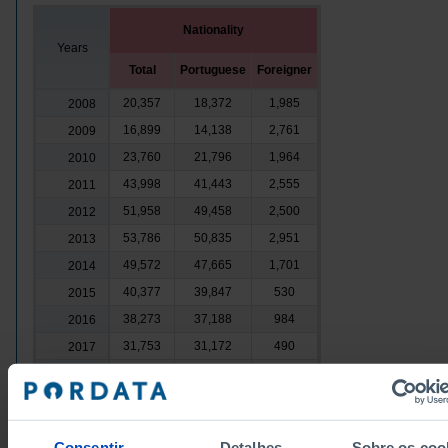
Nationality
Years
Total
Portuguese
Foreigner
20,357
18,372
1,985
2008
16,899
14,138
2,761
2009
23,760
21,796
1,964
2010
43,998
41,443
2,555
2011
51,958
49,458
2,500
2012
53,786
50,835
2,951
2013
49,572
47,665
1,701
2014
40,377
39,847
530
2015
38,273
37,188
984
2016
31,753
31,172
490
2017
31,600
29,340
2,260
2018
28,219
27,469
748
2019
25,886
23,863
2,006
2020
Consentir
Detalhes
Sobre os coo