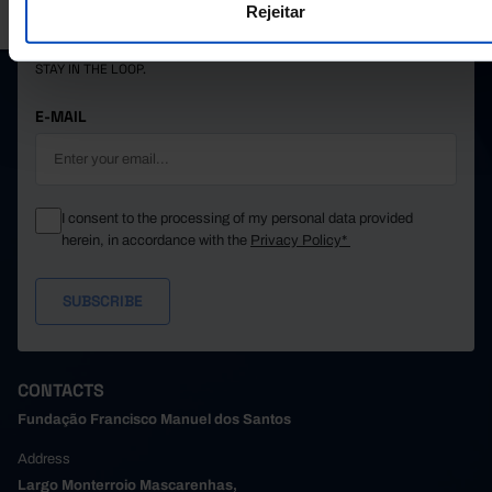
SANTOS.
Rejeitar
SUBSCRIBE TO FUNDAÇÃO NEWSLETTER
STAY IN THE LOOP.
E-MAIL
I consent to the processing of my personal data provided
herein, in accordance with the
Privacy Policy*
CONTACTS
Fundação Francisco Manuel dos Santos
Address
Largo Monterroio Mascarenhas,