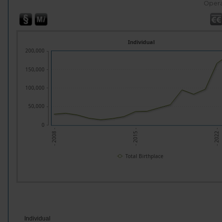
Opera
Individual
200,000
150,000
100,000
50,000
0
- 2015 -
- 2022 -
- 2008 -
Total Birthplace
Individual