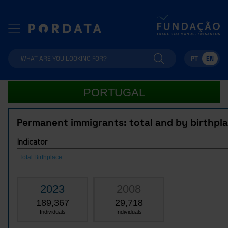
PT
EN
PORTUGAL
Permanent immigrants: total and by birthpl
Indicator
2023
2008
189,367
29,718
Individuals
Individuals