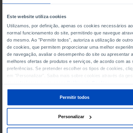
97,119
33,659
63,460
2021
167,098
32,100
134,998
2022
(R)
(R)
(R)
Este website utiliza cookies
189,367
28,286
161,081
2023
Utilizamos, por definição, apenas os cookies necessários ao
Sources/Entities: INE, PORDATA
normal funcionamento do site, permitindo que navegue atrav
Last updated: 2024-09-30
do mesmo. Ao "Permitir todos", autoriza a utilização de outro
de cookies, que permitem proporcionar uma melhor experiên
de navegação, avaliar o desempenho do site ou apresentar 
melhores ofertas de produtos e serviços, de acordo com as
RELATED
preferências. Se pretender escolher os tipos de cookies, cli
em "Personalizar". Saiba mais sobre cookies através da ges
Permanent immigrants: total and by sex in Portugal
de preferências ou da nossa
Política de Cookies
.
Registred individuals: total, by citizenship and by residence in Portugal
Permitir todos
Personalizar
PORDATA IS A PROJECT OF THE FUNDAÇÃO FRANCISCO MANUEL DOS