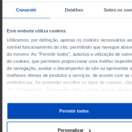
12,556
2016
12,589
2017
Consentir
Detalhes
Sobre os coo
12,261
2018
13,766
2019
Este website utiliza cookies
12,594
2020
Utilizamos, por definição, apenas os cookies necessários ao
13,408
2021
normal funcionamento do site, permitindo que navegue atrav
13,758
2022
do mesmo. Ao "Permitir todos", autoriza a utilização de outro
Sources/Entities: INE, PORDATA
13,530
2023
Last updated: 2026-01-07
de cookies, que permitem proporcionar uma melhor experiên
13,279
2024
de navegação, avaliar o desempenho do site ou apresentar 
melhores ofertas de produtos e serviços, de acordo com as
preferências. Se pretender escolher os tipos de cookies, cli
em "Personalizar". Saiba mais sobre cookies através da ges
RELATED
de preferências ou da nossa
Política de Cookies
.
Registered fishermen in Portugal
Average size of enterprises: total and by sector of economic activity in Po
Permitir todos
Personalizar