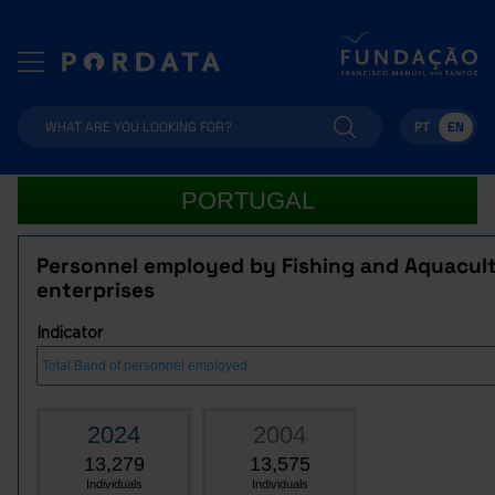
PT
EN
PORTUGAL
Personnel employed by Fishing and Aquacul
enterprises
Indicator
2024
2004
13,279
13,575
Individuals
Individuals