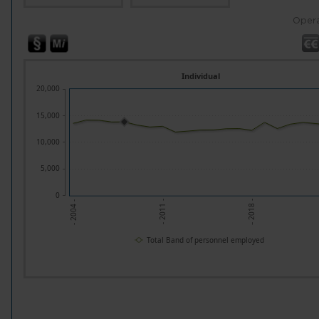
Opera
Individual
20,000
15,000
10,000
5,000
0
- 2011 -
- 2018 -
- 2004 -
Total Band of personnel employed