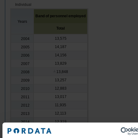
Individual
Band of personnel employed
Years
Total
13,575
2004
14,187
2005
14,156
2006
13,829
2007
13,848
2008
┴
13,257
2009
12,883
2010
13,017
2011
11,935
2012
12,113
2013
12,319
2014
12,336
2015