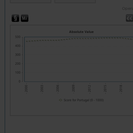
Opera
Absolute Value
500
400
300
200
100
0
- 2012 -
- 2003 -
- 2015 -
- 2006 -
- 2018 -
- 2009 -
- 2000 -
Score for Portugal (0 - 1000)