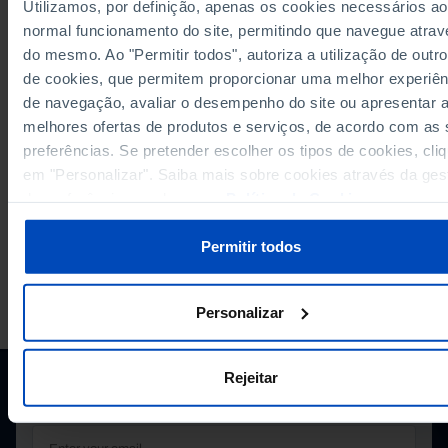
Utilizamos, por definição, apenas os cookies necessários ao
normal funcionamento do site, permitindo que navegue atrav
do mesmo. Ao "Permitir todos", autoriza a utilização de outro
RELATED
de cookies, que permitem proporcionar uma melhor experiên
PISA Science results for students residing in Portugal in Portugal
de navegação, avaliar o desempenho do site ou apresentar 
Graduates in higher education: total and by area of education and training 
melhores ofertas de produtos e serviços, de acordo com as
Portugal
preferências. Se pretender escolher os tipos de cookies, cli
em "Personalizar". Saiba mais sobre cookies através da ges
de preferências ou da nossa
Política de Cookies
.
Permitir todos
PORDATA IS A PROJECT OF THE FUNDAÇÃO FRANCISCO MANUEL DOS
SANTOS.
Personalizar
SUBSCRIBE TO FUNDAÇÃO NEWSLETTER
STAY IN THE LOOP.
Rejeitar
E-MAIL