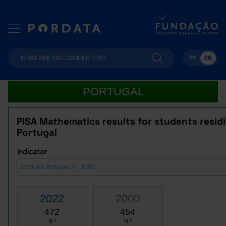
PT
EN
PORTUGAL
PISA Mathematics results for students residi
Portugal
Indicator
2022
2000
472
454
N.º
N.º