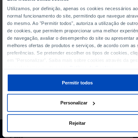
8,488.2
2009
Utilizamos, por definição, apenas os cookies necessários ao
8,479.5
2010
normal funcionamento do site, permitindo que navegue atrav
8,419.3
2011
do mesmo. Ao "Permitir todos", autoriza a utilização de outro
8,460.0
2012
de cookies, que permitem proporcionar uma melhor experiên
8,512.1
2013
de navegação, avaliar o desempenho do site ou apresentar 
Sources/Entities: INE, PORDATA
8,571.5
2014
Last updated: 2025-10-15
melhores ofertas de produtos e serviços, de acordo com as
8,622.4
2015
preferências. Se pretender escolher os tipos de cookies, cli
8,674.1
2016
em "Personalizar". Saiba mais sobre cookies através da ges
de preferências ou da nossa
Política de Cookies
.
8,796.5
2017
8,863.5
2018
Permitir todos
8,995.5
2019
9,148.4
2020
9,210.7
2021
PORDATA IS A PROJECT OF THE FUNDAÇÃO FRANCISCO MANUEL DOS
Personalizar
SANTOS.
8,796.5
2022
SUBSCRIBE TO FUNDAÇÃO NEWSLETTER
8,819.4
2023
Rejeitar
STAY IN THE LOOP.