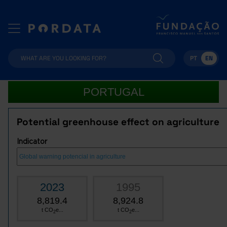
PT
EN
PORTUGAL
Potential greenhouse effect on agriculture
Indicator
2023
1995
8,819.4
8,924.8
t CO
e...
t CO
e...
2
2