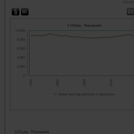
Opera
t CO2eq - Thousands
10,000
8,000
6,000
4,000
2,000
0
- 1995 -
- 2002 -
- 2009 -
- 2016 -
Global warning potencial in agriculture
t CO
eq - Thousands
2