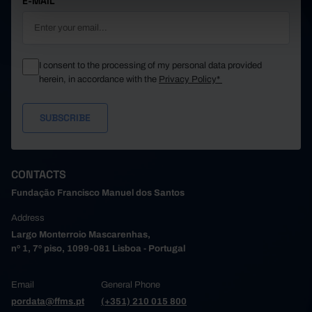
E-MAIL
I consent to the processing of my personal data provided
herein, in accordance with the
Privacy Policy*
CONTACTS
Fundação Francisco Manuel dos Santos
Address
Largo Monterroio Mascarenhas,
nº 1, 7º piso, 1099-081 Lisboa - Portugal
Email
General Phone
pordata@ffms.pt
(+351) 210 015 800