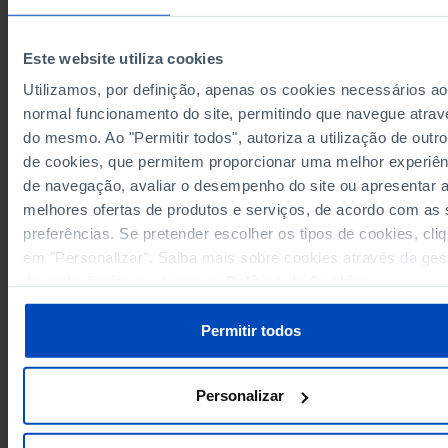
1,789.9
1975
2,095.5
1976
Este website utiliza cookies
2,558.0
1977
Utilizamos, por definição, apenas os cookies necessários ao
3,123.8
1978
normal funcionamento do site, permitindo que navegue atrav
Sources/Entities: INE, PORDATA
3,990.1
1979
do mesmo. Ao "Permitir todos", autoriza a utilização de outro
Last updated: 2026-03-26
de cookies, que permitem proporcionar uma melhor experiên
5,161.8
1980
de navegação, avaliar o desempenho do site ou apresentar 
6,431.4
1981
melhores ofertas de produtos e serviços, de acordo com as
7,746.5
1982
preferências. Se pretender escolher os tipos de cookies, cli
9,865.3
1983
RELATED
em "Personalizar". Saiba mais sobre cookies através da ges
12,485.3
1984
de preferências ou da nossa
Política de Cookies
.
Private consumption as % of GDP in Portugal
14,698.4
1985
17,670.9
1986
Permitir todos
20,615.9
1987
25,183.8
1988
Personalizar
29,318.6
1989
34,803.6
1990
PORDATA IS A PROJECT OF THE FUNDAÇÃO FRANCISCO MANUEL DOS