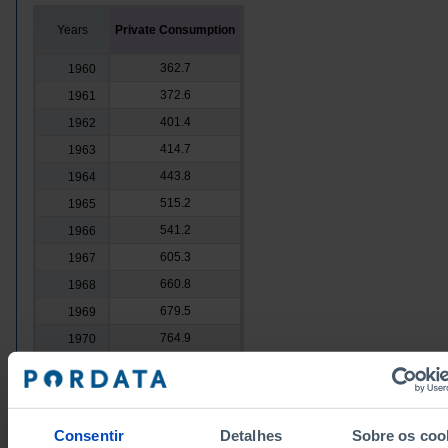
Years
Private Consumption
362.7
1960
372.6
1961
401.4
1962
414.7
1963
443.8
1964
515.2
1965
541.2
1966
605.3
1967
660.8
1968
679.5
1969
764.9
1970
861.5
1971
965.5
1972
1,189.8
1973
Consentir
Detalhes
Sobre os coo
1,544.2
1974