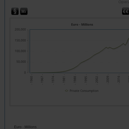
Opera
Euro - Millions
200,000
150,000
100,000
50,000
0
- 1967 -
- 1974 -
- 1981 -
- 1988 -
- 1995 -
- 2002 -
- 2009 -
- 2016 -
- 2
- 1960 -
Private Consumption
Euro - Millions