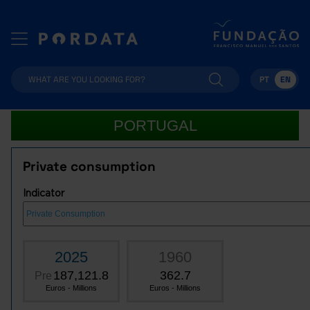
PT
EN
PORTUGAL
Private consumption
Indicator
2025
1960
187,121.8
362.7
Pre
Euros - Millions
Euros - Millions