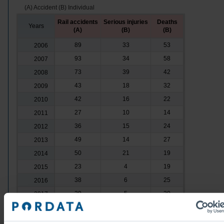
(A) Accident (B) Individual
Rail accidents
Serious injuries
Deaths
Years
(A)
(B)
(B)
89
33
53
2006
93
34
58
2007
73
39
42
2008
43
18
32
2009
42
16
22
2010
27
10
14
2011
36
15
24
2012
49
14
27
2013
50
21
19
2014
23
4
19
2015
38
6
25
2016
29
5
20
2017
37
8
18
2018
51
17
32
2019