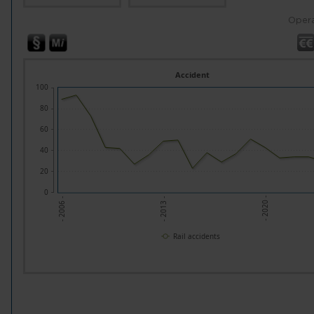
Opera
Accident
100
80
60
40
20
0
- 2020 -
- 2013 -
- 2006 -
Rail accidents