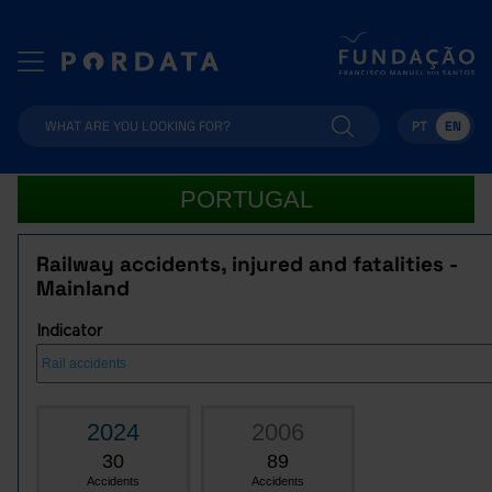
PT
EN
PORTUGAL
Railway accidents, injured and fatalities -
Mainland
Indicator
2024
2006
30
89
Accidents
Accidents