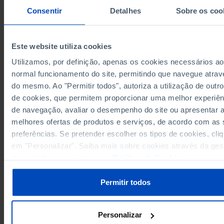
Consentir
Detalhes
Sobre os coo
43
15
27
2020
33
8
18
2021
34
13
12
2022
Este website utiliza cookies
34
10
19
2023
Utilizamos, por definição, apenas os cookies necessários ao
30
8
20
2024
normal funcionamento do site, permitindo que navegue atrav
Sources/Entities: INE, PORDATA
Last updated: 2025-11-26
do mesmo. Ao "Permitir todos", autoriza a utilização de outro
de cookies, que permitem proporcionar uma melhor experiên
de navegação, avaliar o desempenho do site ou apresentar 
melhores ofertas de produtos e serviços, de acordo com as
preferências. Se pretender escolher os tipos de cookies, cli
RELATED
em "Personalizar". Saiba mais sobre cookies através da ges
Personnel employed in rail transport - Mainland in Portugal
de preferências ou da nossa
Política de Cookies
.
Road traffic accidents with victims, injuries and deaths - Mainland Portugal
Portugal
Permitir todos
Personalizar