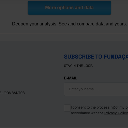
1.70
More options and data
-1.30
0.90
Deepen your analysis. See and compare data and years.
3.10
6.80
6.40
5.70
SUBSCRIBE TO FUNDAÇ
6.20
STAY IN THE LOOP.
2.90
1.70
E-MAIL
-1.70
1.80
EL DOS SANTOS.
2.40
3.50
I consent to the processing of my p
accordance with the
Privacy Polic
4.40
4.80