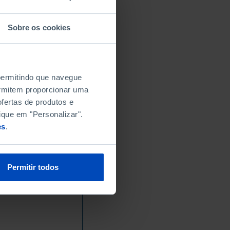
Sobre os cookies
 permitindo que navegue
permitem proporcionar uma
fertas de produtos e
ique em "Personalizar".
es
.
Permitir todos