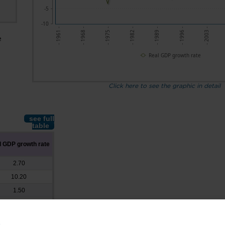
-5
-10
- 1961 -
- 1975 -
- 1989 -
- 2003 -
- 1968 -
- 1982 -
- 1996 -
e
Real GDP growth rate
Click here to see the graphic in detail
see full
table
l GDP growth rate
2.70
10.20
1.50
5.40
9.50