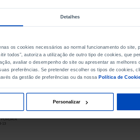
2.90
5.00
Detalhes
3.50
2.30
7.30
6.30
penas os cookies necessários ao normal funcionamento do site,
ir todos", autoriza a utilização de outro tipo de cookies, que 
9.70
ação, avaliar o desempenho do site ou apresentar as melhores o
5.60
uas preferências. Se pretender escolher os tipos de cookies, cl
0.10
ravés da gestão de preferências ou da nossa
Política de Cooki
-3.30
1.70
3.00
Personalizar
3.40
5.40
NE, PORDATA
6.80
3-13
2.50
1.30