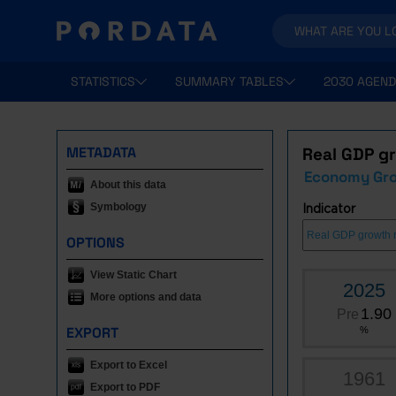
STATISTICS
SUMMARY TABLES
2030 AGEND
METADATA
Real GDP g
Economy Gr
About this data
Symbology
Indicator
OPTIONS
View Static Chart
2025
More options and data
1.90
Pre
EXPORT
%
Export to Excel
1961
Export to PDF