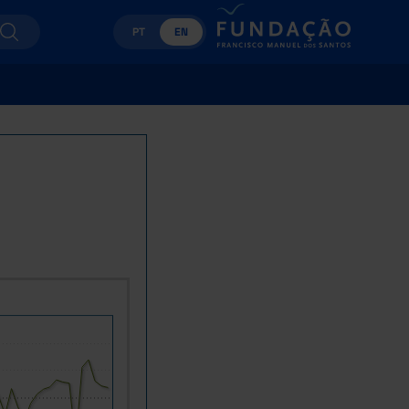
PT
EN