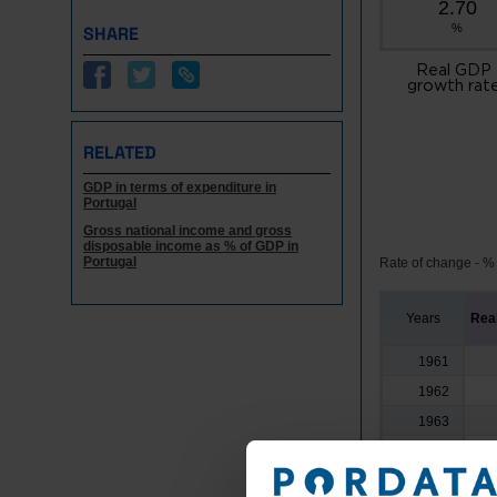
2.70
%
SHARE
Real GDP
growth rat
RELATED
GDP in terms of expenditure in
Portugal
Gross national income and gross
disposable income as % of GDP in
Portugal
Rate of change - %
Years
Rea
1961
1962
1963
1964
1965