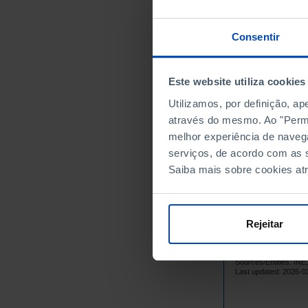
1966
1967
Consentir
1968
1969
Este website utiliza cookies
1970
1971
Utilizamos, por definição, a
através do mesmo. Ao "Permit
1972
melhor experiência de naveg
1973
serviços, de acordo com as s
1974
Saiba mais sobre cookies at
1975
1976
1977
Rejeitar
1978
1979
Sources/Entities: I
1980
Last updated: 2026-0
1981
1982