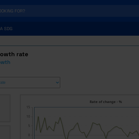
A SDG
rowth rate
owth
Rate of change - %
15
10
5
0