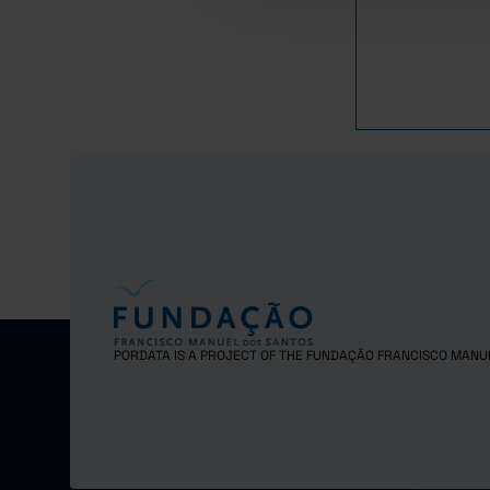
1983
1984
1985
1986
1987
1988
1989
1990
1991
1992
1993
1994
PORDATA IS A PROJECT OF THE FUNDAÇÃO FRANCISCO MANU
1995
1996
1997
1998