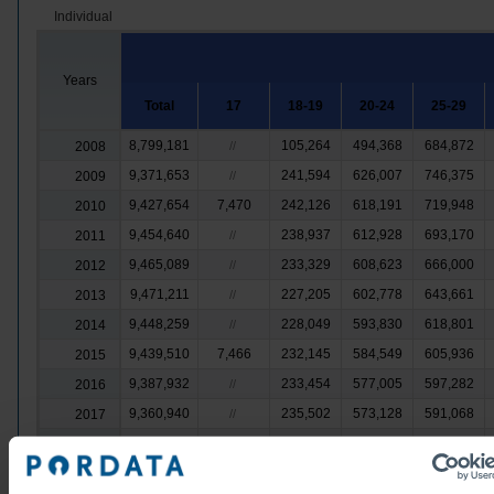
Individual
Years
Total
17
18-19
20-24
25-29
8,799,181
105,264
494,368
684,872
2008
//
9,371,653
241,594
626,007
746,375
2009
//
9,427,654
7,470
242,126
618,191
719,948
2010
9,454,640
238,937
612,928
693,170
2011
//
9,465,089
233,329
608,623
666,000
2012
//
9,471,211
227,205
602,778
643,661
2013
//
9,448,259
228,049
593,830
618,801
2014
//
9,439,510
7,466
232,145
584,549
605,936
2015
9,387,932
233,454
577,005
597,282
2016
//
9,360,940
235,502
573,128
591,068
2017
//
9,342,202
239,783
571,309
585,572
2018
//
9,318,394
233,022
575,734
577,710
2019
//