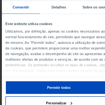
9,314,947
7,493
223,933
584,688
570,912
2020
Consentir
Detalhes
Sobre os coo
9,298,389
8,758
222,183
581,933
565,499
2021
9,263,175
217,709
577,066
561,106
2022
//
9,260,214
215,105
570,540
556,749
2023
//
Este website utiliza cookies
9,254,826
212,190
559,467
558,555
2024
//
Utilizamos, por definição, apenas os cookies necessários ao
9,262,653
5,185
206,985
547,689
566,006
2025
normal funcionamento do site, permitindo que navegue atrav
Sources/Entities: SGMAI, PORDATA
do mesmo. Ao "Permitir todos", autoriza a utilização de outro
Last updated: 2026-03-16
de cookies, que permitem proporcionar uma melhor experiên
de navegação, avaliar o desempenho do site ou apresentar 
melhores ofertas de produtos e serviços, de acordo com as
preferências. Se pretender escolher os tipos de cookies, cli
em "Personalizar". Saiba mais sobre cookies através da ges
RELATED
de preferências ou da nossa
Política de Cookies
.
Registred individuals: total, by citizenship and by residence in Portugal
Annual average resident population: total and by age group in Portugal
Permitir todos
Personalizar