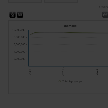
Opera
Individual
10,000,000
8,000,000
6,000,000
4,000,000
2,000,000
0
- 2022 -
- 2015 -
- 2008 -
Total Age groups