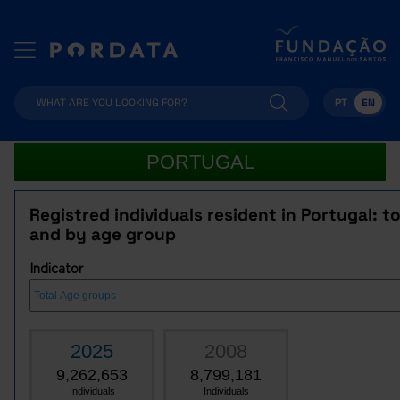
PT
EN
PORTUGAL
Registred individuals resident in Portugal: to
and by age group
Indicator
2025
2008
9,262,653
8,799,181
Individuals
Individuals