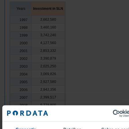
Years
Investment in SLN
2,662,580
1997
3,460,160
1998
3,742,240
1999
4,127,560
2000
2,853,332
2001
3,390,879
2002
2,025,250
2003
3,069,826
2004
2,927,580
2005
2,942,356
2006
2,399,517
2007
5,778,800
2008
2,517,755
2009
3,895,000
2010
1,500,000
2011