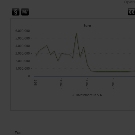
Opera
Euro
6,000,000
5,000,000
4,000,000
3,000,000
2,000,000
1,000,000
0
- 1997 -
- 2004 -
- 2011 -
- 2018 -
Investment in SLN
Euro