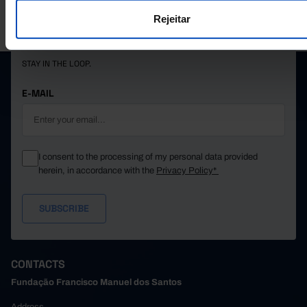
PORDATA IS A PROJECT OF THE FUNDAÇÃO FRANCISCO MANUEL DOS
Rejeitar
SANTOS.
SUBSCRIBE TO FUNDAÇÃO NEWSLETTER
STAY IN THE LOOP.
E-MAIL
I consent to the processing of my personal data provided
herein, in accordance with the
Privacy Policy*
CONTACTS
Fundação Francisco Manuel dos Santos