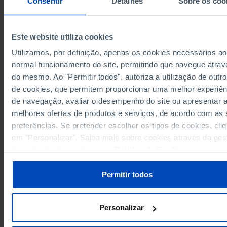
Consentir
Detalhes
Sobre os coo
700,000
2012
625,000
2013
Este website utiliza cookies
600,000
2014
Utilizamos, por definição, apenas os cookies necessários ao
600,000
2015
Sources/Entities: RBE/MECI, PORDATA
normal funcionamento do site, permitindo que navegue atrav
600,000
2016
Last updated: 2025-10-27
do mesmo. Ao "Permitir todos", autoriza a utilização de outro
600,000
2017
de cookies, que permitem proporcionar uma melhor experiên
600,000
2018
de navegação, avaliar o desempenho do site ou apresentar 
600,000
2019
melhores ofertas de produtos e serviços, de acordo com as
600,000
2020
preferências. Se pretender escolher os tipos de cookies, cli
RELATED
600,000
2021
em "Personalizar". Saiba mais sobre cookies através da ges
National Library: expenditure in Portugal
de preferências ou da nossa
Política de Cookies
.
600,000
2022
Newspapers and other periodicals: titles published in Portugal
680,000
2023
Permitir todos
700,000
2024
850,000
2025
Personalizar