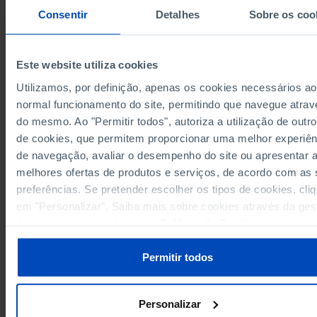
219,442
213,637
1999
Consentir
Detalhes
Sobre os coo
217,899
211,908
2000
217,691
211,908
2001
216,642
211,147
2002
Este website utiliza cookies
213,385
208,570
2003
Utilizamos, por definição, apenas os cookies necessários ao
208,956
204,554
2004
normal funcionamento do site, permitindo que navegue atrav
Sources/Entities: INE, PORDATA
204,494
200,505
2005
do mesmo. Ao "Permitir todos", autoriza a utilização de outro
Last updated: 2026-07-08
de cookies, que permitem proporcionar uma melhor experiên
199,313
195,733
2006
de navegação, avaliar o desempenho do site ou apresentar 
193,988
190,807
2007
melhores ofertas de produtos e serviços, de acordo com as
187,800
185,028
2008
preferências. Se pretender escolher os tipos de cookies, cli
181,197
178,781
2009
RELATED
em "Personalizar". Saiba mais sobre cookies através da ges
180,079
177,661
2010
de preferências ou da nossa
Política de Cookies
.
Wine production by colour in Portugal
179,472
176,987
2011
Agricultural labour force: total and by sex in Portugal
179,469
176,985
2012
Permitir todos
179,505
176,979
2013
178,986
176,884
2014
Personalizar
178,957
176,874
2015