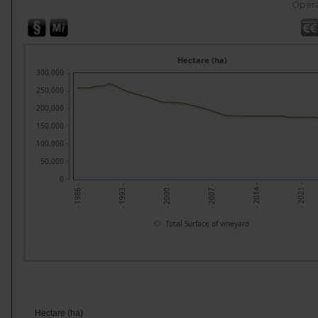
Opera
Hectare (ha)
300,000
250,000
200,000
150,000
100,000
50,000
0
- 2021 -
- 2007 -
- 1993 -
- 2014 -
- 2000 -
- 1986 -
Total Surface of vineyard
Hectare (ha)