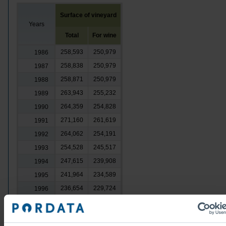
Surface of vineyard
Years
Total
For wine
258,593
250,979
1986
258,838
250,979
1987
258,871
250,979
1988
263,943
255,232
1989
264,359
254,828
1990
271,160
261,619
1991
264,062
254,191
1992
254,528
245,517
1993
247,615
239,908
1994
241,964
234,589
1995
236,654
229,724
1996
232,226
225,016
1997
226,497
218,969
1998