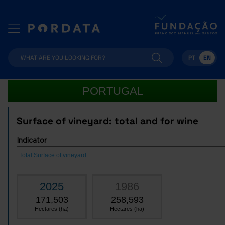
PT
EN
PORTUGAL
Surface of vineyard: total and for wine
Indicator
2025
1986
171,503
258,593
Hectares (ha)
Hectares (ha)