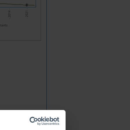
- 2014 -
- 2021 -
itants