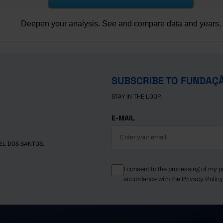
55.6
52.1
Deepen your analysis. See and compare data and years.
50.6
51.8
50.0
┴
42.8
SUBSCRIBE TO FUNDAÇ
42.6
┴
STAY IN THE LOOP.
44.1
39.5
E-MAIL
37.2
┴
34.0
EL DOS SANTOS.
32.5
30.0
I consent to the processing of my p
accordance with the
Privacy Polic
28.4
27.2
24.8
24.7