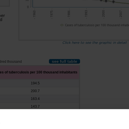
0
- 1975 -
- 1986 -
- 1993 -
- 2000 -
- 2007 -
- 1960 -
per
nd
Cases of tuberculosis per 100 thousand inhab
Click here to see the graphic in detail
see full table
dred thousand
s of tuberculosis per 100 thousand inhabitants
194.5
200.7
163.4
143.7
153.1
180.7