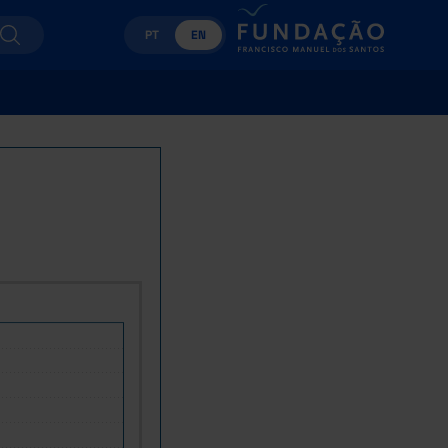
PT
EN