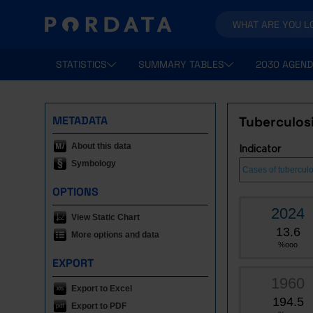
STATISTICS
SUMMARY TABLES
2030 AGEND
METADATA
Tuberculos
About this data
Indicator
Symbology
OPTIONS
2024
View Static Chart
13.6
More options and data
%ooo
EXPORT
1960
Export to Excel
194.5
Export to PDF