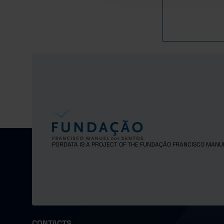
1995
1996
1997
1998
1999
2000
2001
2002
2003
2004
2005
PORDATA IS A PROJECT OF THE FUNDAÇÃO FRANCISCO MANU
2006
2007
2008
2009
2010
CONTACTS
2011