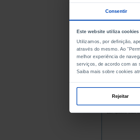
1970
1975
Consentir
1980
1981
Este website utiliza cookies
1982
Utilizamos, por definição, a
1983
através do mesmo. Ao "Permit
1984
melhor experiência de naveg
1985
serviços, de acordo com as s
1986
Saiba mais sobre cookies at
1987
1988
1989
Rejeitar
1990
Sources/Entities: I
1991
Last updated: 2026-0
1992
1993
1994