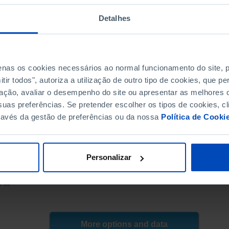
131.8
103.8
Detalhes
70.4
-
73.7
penas os cookies necessários ao normal funcionamento do site,
70.8
ir todos", autoriza a utilização de outro tipo de cookies, que 
69.1
ação, avaliar o desempenho do site ou apresentar as melhores o
68.7
uas preferências. Se pretender escolher os tipos de cookies, cl
63.0
ravés da gestão de preferências ou da nossa
Política de Cooki
68.8
-
63.1
Personalizar
57.6
NE | DGS/MS, INE, PORDATA
55.2
8-05
53.3
54.7
56.2
More options and data