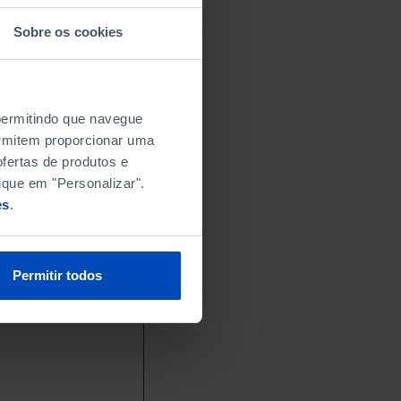
Sobre os cookies
 permitindo que navegue
permitem proporcionar uma
fertas de produtos e
ique em "Personalizar".
es
.
Permitir todos