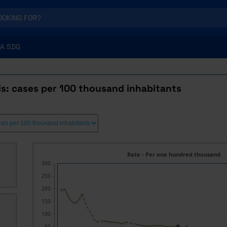
A SDG
is: cases per 100 thousand inhabitants
Rate - Per one hundred thousand
300
250
200
150
100
50