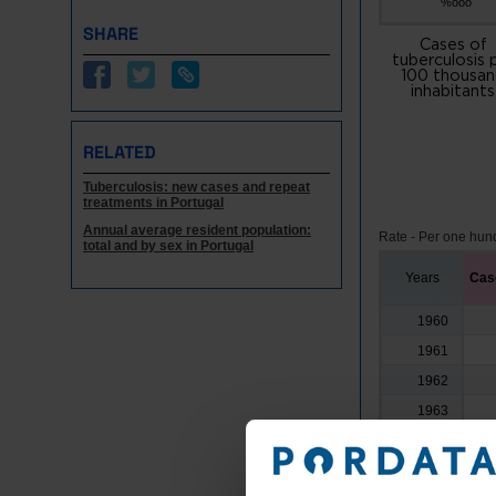
%ooo
SHARE
Cases of
tuberculosis 
100 thousa
inhabitants
RELATED
Tuberculosis: new cases and repeat
treatments in Portugal
Annual average resident population:
Rate - Per one hun
total and by sex in Portugal
Years
Case
1960
1961
1962
1963
1964
1965