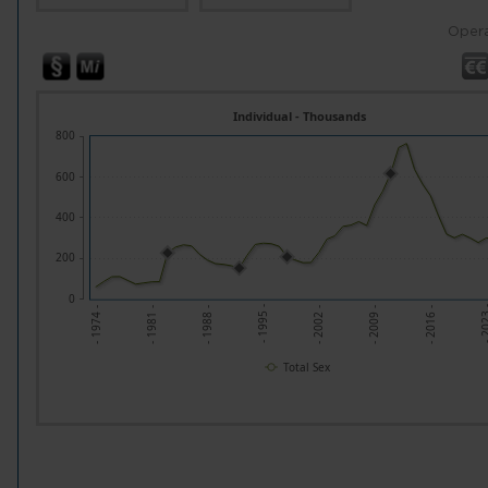
Opera
Individual - Thousands
800
600
400
200
0
- 1988 -
- 2002 -
- 2016 -
- 1981 -
- 1995 -
- 2009 -
- 202
- 1974 -
Total Sex