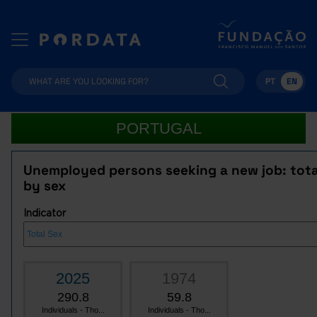
PT
EN
PORTUGAL
Unemployed persons seeking a new job: tota
by sex
Indicator
2025
1974
290.8
59.8
Individuals - Tho...
Individuals - Tho...