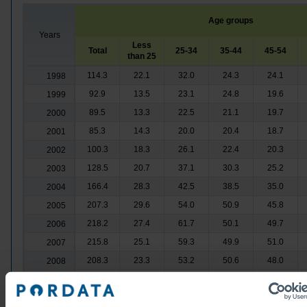
Age groups
Years
Less
Total
25-34
35-44
45-54
than 25
114.3
22.1
32.0
24.3
24.1
1998
92.9
13.5
23.1
24.8
19.6
1999
89.5
13.3
22.5
21.1
19.7
2000
85.3
14.3
20.0
20.4
18.7
2001
100.3
18.3
26.1
22.4
20.3
2002
128.5
20.7
37.1
30.3
25.2
2003
166.4
28.3
42.5
38.5
35.0
2004
207.3
29.6
54.0
50.9
45.8
2005
218.2
27.4
61.7
50.1
49.7
2006
215.8
25.1
59.3
49.9
51.0
2007
208.3
23.3
53.2
50.6
48.0
2008
240.8
27.8
62.9
58.5
57.0
2009
320.0
31.1
83.5
83.7
74.9
2010