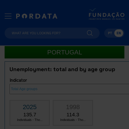
PT
EN
PORTUGAL
Unemployment: total and by age group
Indicator
2025
1998
135.7
114.3
Individuals - Tho...
Individuals - Tho...