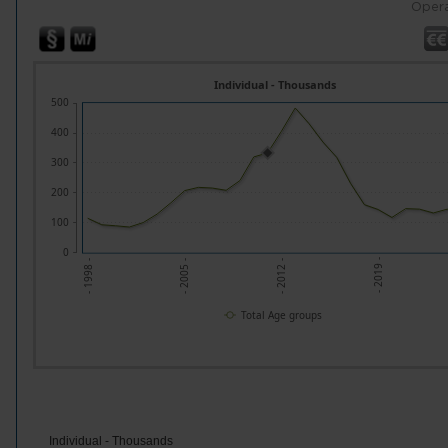
Opera
Individual - Thousands
500
400
300
200
100
0
- 2005 -
- 2012 -
- 2019 -
- 1998 -
Total Age groups
Individual - Thousands