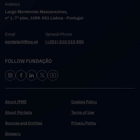
Address
3,720.5
2017
Largo Monterroio Mascarenhas,
3,937.3
2018
nº 1, 7º piso, 1099-081 Lisboa - Portugal
3,956.0
2019
2,827.3
2020
Email
General Phone
3,054.1
2021
┴
pordata@ffms.pt
(+351) 210 015 800
3,374.1
2022
3,836.1
2023
FOLLOW FUNDAÇÃO
3,896.2
2024
About FFMS
Cookies Policy
About Pordata
Terms of Use
Sources and Entities
Privacy Policy
Glossary