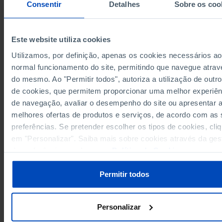
Consentir
Detalhes
Sobre os coo
1,225.5
1984
1,426.1
1985
Este website utiliza cookies
1,660.5
1986
2,125.2
1987
Utilizamos, por definição, apenas os cookies necessários ao
Sources/Entities: IMT/MIH-ME, INE, PORDATA
3,008.9
normal funcionamento do site, permitindo que navegue atrav
1988
Last updated: 2026-08-05
do mesmo. Ao "Permitir todos", autoriza a utilização de outro
2,902.5
1989
de cookies, que permitem proporcionar uma melhor experiên
3,178.9
1990
de navegação, avaliar o desempenho do site ou apresentar 
3,347.6
1991
melhores ofertas de produtos e serviços, de acordo com as
4,070.1
1992
RELATED
preferências. Se pretender escolher os tipos de cookies, cli
3,760.7
1993
em "Personalizar". Saiba mais sobre cookies através da ges
Motor vehicles per thousand inhabitants in Portugal
3,845.9
1994
de preferências ou da nossa
Política de Cookies
.
Household final consumption in economic territory: total and by goods an
3,338.8
1995
services type in Portugal
3,878.5
Permitir todos
1996
4,294.0
1997
4,796.6
1998
Personalizar
5,028.8
1999