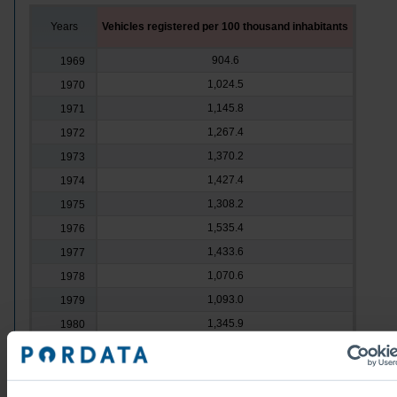
Years
Vehicles registered per 100 thousand inhabitants
904.6
1969
1,024.5
1970
1,145.8
1971
1,267.4
1972
1,370.2
1973
1,427.4
1974
1,308.2
1975
1,535.4
1976
1,433.6
1977
1,070.6
1978
1,093.0
1979
1,345.9
1980
1,588.0
1981
1,619.2
1982
1,408.8
1983