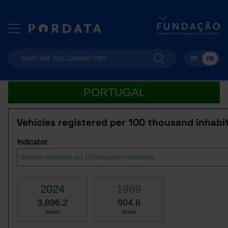
PT
EN
PORTUGAL
Vehicles registered per 100 thousand inhabi
Indicator
2024
1969
3,896.2
904.6
%ooo
%ooo