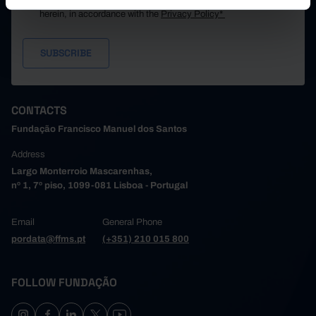
I consent to the processing of my personal data provided
herein, in accordance with the
Privacy Policy*
CONTACTS
Fundação Francisco Manuel dos Santos
Address
Largo Monterroio Mascarenhas,
nº 1, 7º piso, 1099-081 Lisboa - Portugal
Email
General Phone
pordata@ffms.pt
(+351) 210 015 800
FOLLOW FUNDAÇÃO