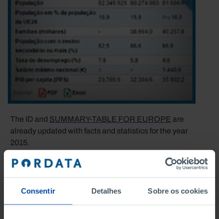
The ID and
SUMMARY-TABLE FOR EUROPE
are
already updated with facts and statistics for the year
2015.
One single table displays over 70 indicators that
depict each of the EU-28 countries, in different
Consentir
Detalhes
Sobre os cookies
themes, for three different moments in time: 2001,
2011 and 2015.