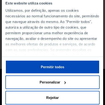
Este website utiliza cookies
The Summary-Table may be consulted online or
Utilizamos, por definição, apenas os cookies
exported to PDF or Excel. In the online consultation
necessários ao normal funcionamento do site, permitindo
each indicator redirects to the respective frame in
que navegue através do mesmo. Ao "Permitir todos",
Pordata.
autoriza a utilização de outro tipo de cookies, que
permitem proporcionar uma melhor experiência de
navegação, avaliar o desempenho do site ou apresentar
as melhores ofertas de produtos e serviços, de acordo
com as suas preferências. Se pretender escolher os
tipos de cookies, clique em "Personalizar". Saiba mais
PORDATA IS A PROJECT OF THE FUNDAÇÃO FRANCISCO MANUEL DOS
SANTOS.
sobre cookies através da gestão de preferências ou da
SUBSCRIBE TO FUNDAÇÃO NEWSLETTER
nossa
Política de Cookies
.
Permitir todos
STAY IN THE LOOP.
Personalizar
E-MAIL
Rejeitar