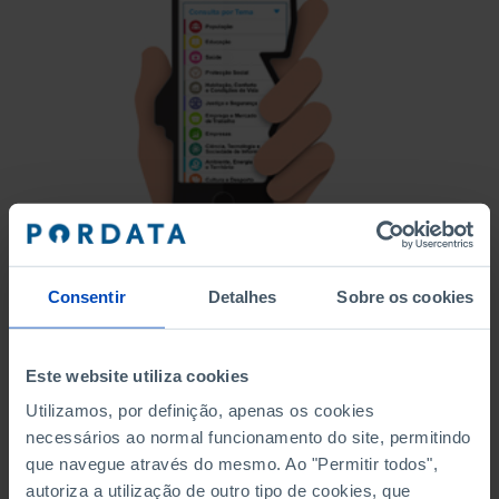
Are you using a tablet or smartphone?
Consentir
Detalhes
Sobre os cookies
Have a peek at Pordata's new responsive
website:
https://www.pordata.pt/en
Este website utiliza cookies
Utilizamos, por definição, apenas os cookies
necessários ao normal funcionamento do site, permitindo
que navegue através do mesmo. Ao "Permitir todos",
PORDATA IS A PROJECT OF THE FUNDAÇÃO FRANCISCO MANUEL DOS
autoriza a utilização de outro tipo de cookies, que