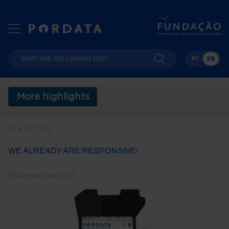
PT
EN
More highlights
STATISTICS
WE ALREADY ARE RESPONSIVE!
16 November 2017