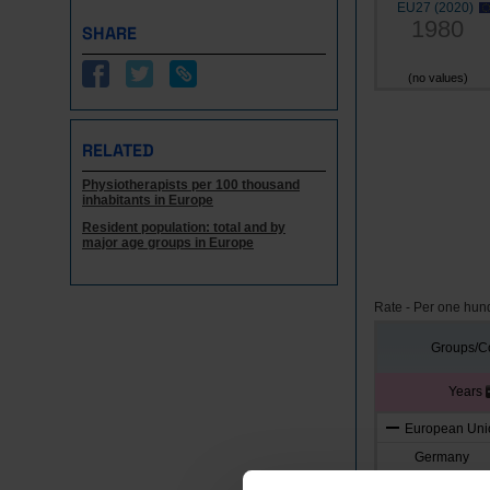
EU27 (2020)
1980
SHARE
(no values)
RELATED
Physiotherapists per 100 thousand
inhabitants in Europe
Resident population: total and by
major age groups in Europe
Rate - Per one hun
Groups/Co
Years
European Unio
Germany
Austria