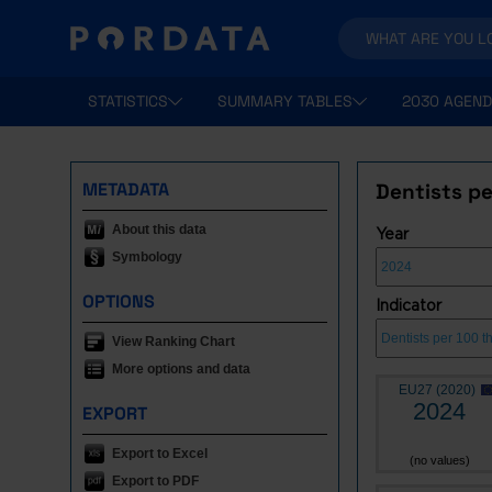
STATISTICS
SUMMARY TABLES
2030 AGEND
METADATA
Dentists p
About this data
Year
Symbology
OPTIONS
Indicator
View Ranking Chart
More options and data
EU27 (2020)
2024
EXPORT
Export to Excel
(no values)
Export to PDF