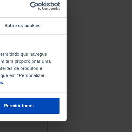
Sobre os cookies
 permitindo que navegue
permitem proporcionar uma
fertas de produtos e
ique em "Personalizar".
es
.
Permitir todos