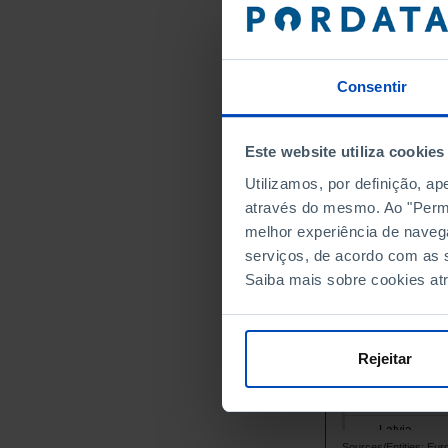
Belgium
Bulgaria
Cyprus
Consentir
Croatia
Denmark
Este website utiliza cookies
Slovakia
Utilizamos, por definição, a
Slovenia
através do mesmo. Ao "Permit
Spain
melhor experiência de naveg
Estonia
serviços, de acordo com as s
Finland
Saiba mais sobre cookies at
France
Greece
Hungary
Rejeitar
Ireland
Italy
Latvia
Sources/Entities: Eur