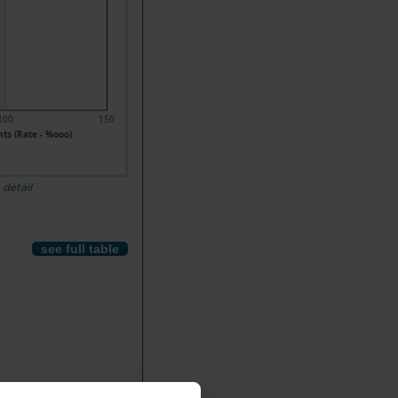
100
150
ts (Rate - %ooo)
 detail
see full table