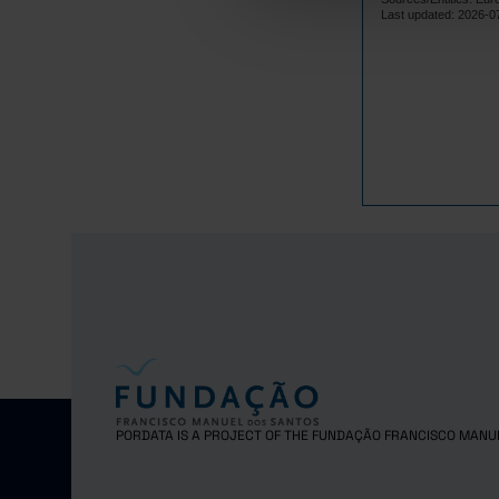
Lithuania
Last updated: 2026-0
Luxembourg
Malta
Netherlands
Poland
Portugal
Czech Repub
Romania
Sweden
Iceland
Norway
United Kingd
PORDATA IS A PROJECT OF THE FUNDAÇÃO FRANCISCO MANU