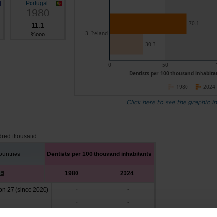
Portugal
1980
70.1
11.1
3. Ireland
%ooo
30.3
0
50
Dentists per 100 thousand inhabitan
1980
2024
Click here to see the graphic in
dred thousand
untries
Dentists per 100 thousand inhabitants
1980
2024
n 27 (since 2020)
-
-
-
-
-
-