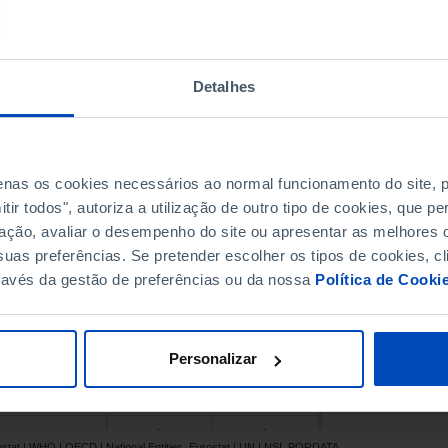
120.9
-
Pro
-
-
-
-
Detalhes
-
-
100.5
-
-
-
penas os cookies necessários ao normal funcionamento do site,
-
-
ir todos", autoriza a utilização de outro tipo de cookies, que 
10.5
-
ação, avaliar o desempenho do site ou apresentar as melhores o
-
-
uas preferências. Se pretender escolher os tipos de cookies, cl
50.3
-
ravés da gestão de preferências ou da nossa
Política de Cooki
x
-
79.3
-
-
-
Personalizar
30.3
70.1
-
-
-
-
ostat | WHO | OECD | National Entities, Eurostat | UN | NSI, PORDATA