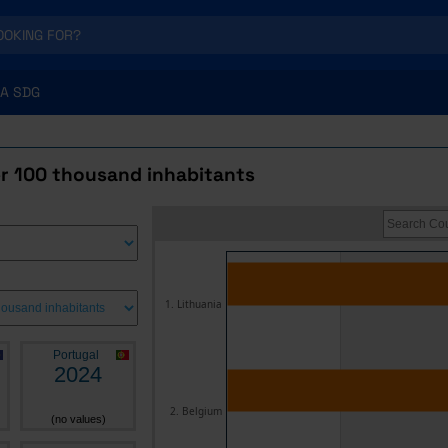
A SDG
er 100 thousand inhabitants
1. Lithuania
Portugal
2024
2. Belgium
(no values)