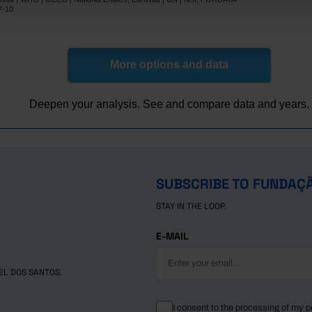
148.8
-
Pro
7-10
-
-
-
-
40.2
-
More options and data
-
-
11.1
-
Deepen your analysis. See and compare data and years.
lic
-
-
-
-
110.5
-
125.0
-
SUBSCRIBE TO FUNDAÇ
-
-
STAY IN THE LOOP.
om
-
-
E-MAIL
EL DOS SANTOS.
I consent to the processing of my p