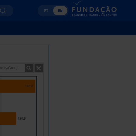
PT
EN
148.8
120.9