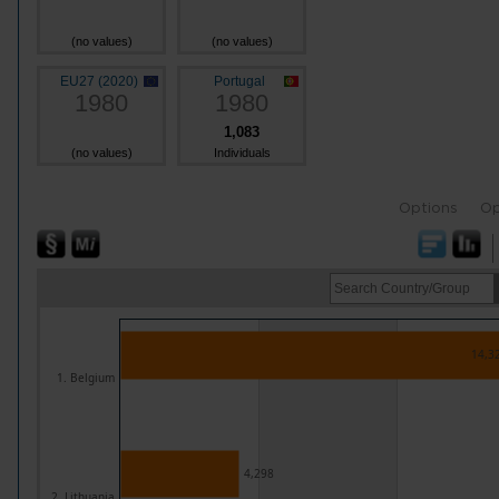
(no values)
(no values)
EU27 (2020)
Portugal
1980
1980
1,083
(no values)
Individuals
Options
Op
14,3
1. Belgium
4,298
2. Lithuania