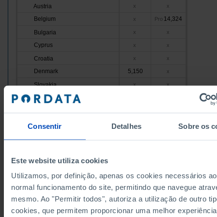
Austria
x
x
Belgium
14,324
x
Pro
Bulgaria
x
x
Cyprus
x
x
Croatia
x
x
Denmark
5,150
x
Slovakia
x
x
Slovenia
x
x
3,946
Spain
x
Estonia
x
x
Consentir
Detalhes
Sobre os c
2,406
Finland
x
France
x
x
Este website utiliza cookies
7,646
Greece
x
Utilizamos, por definição, apenas os cookies necessários ao
Hungary
x
x
normal funcionamento do site, permitindo que navegue atrav
1,033
3,782
Ireland
mesmo. Ao "Permitir todos", autoriza a utilização de outro ti
Italy
x
x
cookies, que permitem proporcionar uma melhor experiência
Latvia
x
x