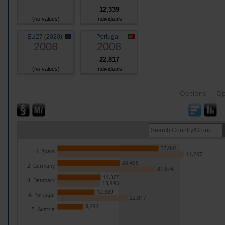
12,339
(no values)
Individuals
EU27 (2020)
Portugal
2008
2008
22,817
(no values)
Individuals
Options
Op
33,041
1. Spain
41,267
20,495
2. Germany
31,874
14,305
3. Denmark
13,995
12,339
4. Portugal
22,817
8,494
5. Austria