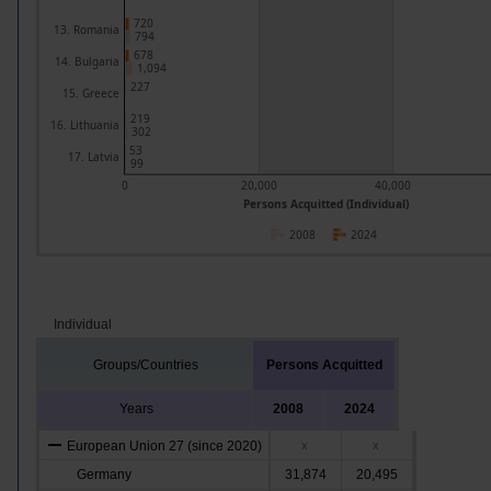
720
13. Romania
794
678
14. Bulgaria
1,094
227
15. Greece
219
16. Lithuania
302
53
17. Latvia
99
0
20,000
40,000
Persons Acquitted (Individual)
2008
2024
Individual
Groups/Countries
Persons Acquitted
Years
2008
2024
European Union 27 (since 2020)
x
x
Germany
31,874
20,495