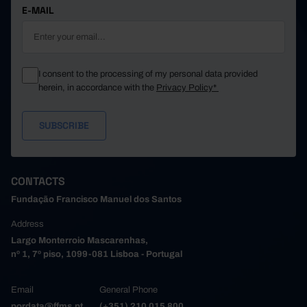
E-MAIL
I consent to the processing of my personal data provided
herein, in accordance with the
Privacy Policy*
CONTACTS
Fundação Francisco Manuel dos Santos
Address
Largo Monterroio Mascarenhas,
nº 1, 7º piso, 1099-081 Lisboa - Portugal
Email
General Phone
pordata@ffms.pt
(+351) 210 015 800