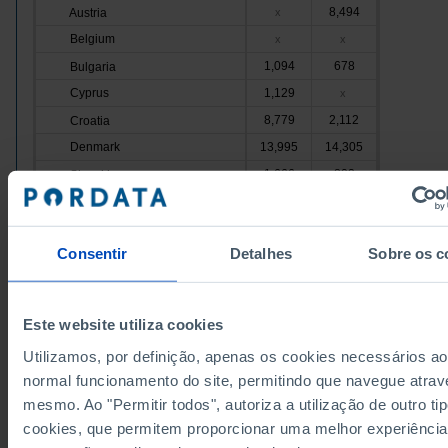
8,494
Austria
x
Belgium
x
x
1,094
678
Bulgaria
Cyprus
1,129
x
8,779
2,112
Croatia
Denmark
13,995
14,305
1,666
803
Slovakia
Slovenia
6,913
2,936
41,267
33,041
Spain
Consentir
Detalhes
Sobre os c
Estonia
x
x
3,404
Finland
x
France
26,735
x
Este website utiliza cookies
227
Greece
x
Utilizamos, por definição, apenas os cookies necessários ao
Hungary
7,942
787
normal funcionamento do site, permitindo que navegue atrav
Ireland
x
x
mesmo. Ao "Permitir todos", autoriza a utilização de outro ti
Italy
x
x
cookies, que permitem proporcionar uma melhor experiência
99
53
Latvia