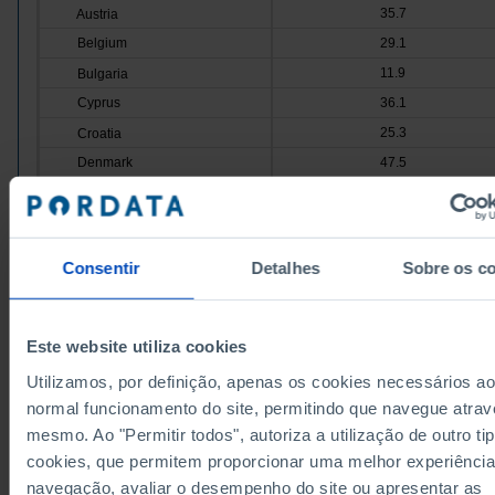
35.7
Austria
Belgium
29.1
11.9
Bulgaria
Cyprus
36.1
25.3
Croatia
Denmark
47.5
37.9
Slovakia
Slovenia
22.5
28.2
Spain
Consentir
Detalhes
Sobre os c
Estonia
33.1
57.1
Finland
France
34.5
Este website utiliza cookies
36.5
Greece
Utilizamos, por definição, apenas os cookies necessários ao
Hungary
49.1
normal funcionamento do site, permitindo que navegue atrav
40.7
Ireland
mesmo. Ao "Permitir todos", autoriza a utilização de outro ti
cookies, que permitem proporcionar uma melhor experiência
Italy
31.7
navegação, avaliar o desempenho do site ou apresentar as
25.1
Latvia