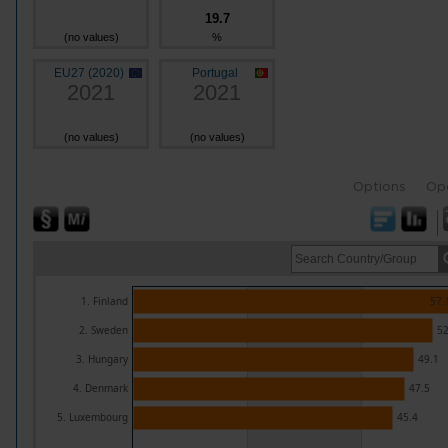
19.7
(no values)
%
EU27 (2020)
Portugal
2021
2021
(no values)
(no values)
Options
Op
1. Finland
57.
2. Sweden
52
3. Hungary
49.1
4. Denmark
47.5
5. Luxembourg
45.4