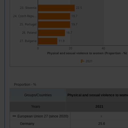
23. Slovenia
22.5
24. Czech Repu...
19.7
25. Portugal
19.7
26. Poland
16.7
27. Bulgaria
11.9
0
20
40
Physical and sexual violence to women (Proportion - %)
2021
Proportion - %
Groups/Countries
Physical and sexual violence to wom
Years
2021
European Union 27 (since 2020)
x
Germany
25.6