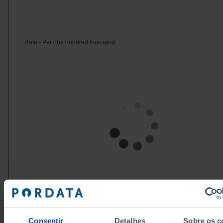
Rate - Per one hundred thousand
Sources/Entities: Eurostat | WHO | National Entities, PORDATA
Last updated: 2026-03-16
Consentir
Detalhes
Sobre os c