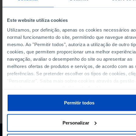
Este website utiliza cookies
Utilizamos, por definição, apenas os cookies necessários ao
RELATED
normal funcionamento do site, permitindo que navegue atrav
Population reporting occurrence of crime, violence or vandalism in their ar
mesmo. Ao "Permitir todos", autoriza a utilização de outro ti
Europe
cookies, que permitem proporcionar uma melhor experiência
People killed in road accidents in Europe
navegação, avaliar o desempenho do site ou apresentar as
melhores ofertas de produtos e serviços, de acordo com as
Please wait while content is loading...
preferências. Se pretender escolher os tipos de cookies, cli
"Personalizar". Saiba mais sobre cookies através da gestão
preferências ou da nossa
Política de Cookies
.
Permitir todos
PORDATA IS A PROJECT OF THE FUNDAÇÃO FRANCISCO MANUEL DOS
SANTOS.
SUBSCRIBE TO FUNDAÇÃO NEWSLETTER
Personalizar
STAY IN THE LOOP.