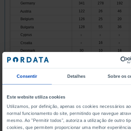
Germany
341
278
192
122
26
46
Austria
Belgium
126
25
20
128
55
36
Bulgaria
Cyprus
x
x
x
16
Croatia
x
x
Denmark
30
10
18
137
63
103
Slovakia
Slovenia
45
1
22
91
21
56
Spain
Consentir
Detalhes
Sobre os c
Estonia
4
x
x
36
5
23
Finland
Este website utiliza cookies
France
198
100
98
Utilizamos, por definição, apenas os cookies necessários ao
89
7
38
Greece
normal funcionamento do site, permitindo que navegue atrav
Hungary
138
75
63
mesmo. Ao "Permitir todos", autoriza a utilização de outro ti
1
1
0
Ireland
cookies, que permitem proporcionar uma melhor experiência
Italy
154
86
79