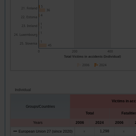
5
21. Finland
36
4
22. Estonia
1
23. Ireland
1
1
24. Luxembourg
1
25. Slovenia
45
0
200
400
Total Victims in accidents (Individual)
2006
2024
Individual
Victims in ac
Groups/Countries
Total
Fatalitie
Years
2006
2024
2006
1,298
European Union 27 (since 2020)
x
x