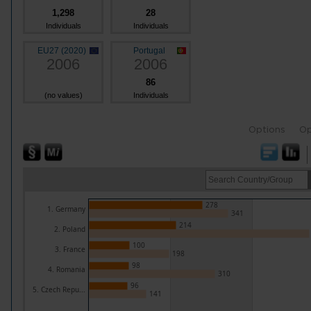
1,298
28
Individuals
Individuals
EU27 (2020)
Portugal
2006
2006
86
(no values)
Individuals
Options
Op
278
1. Germany
341
214
2. Poland
100
3. France
198
98
4. Romania
310
96
5. Czech Repu...
141