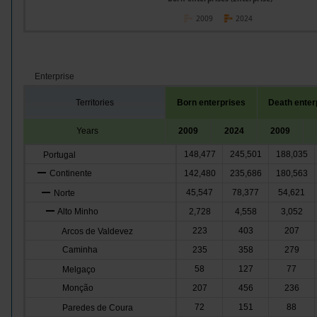
2009
2024
Enterprise
Territories
Born enterprises
Death enter
Years
2009
2024
2009
148,477
245,501
188,035
Portugal
Continente
142,480
235,686
180,563
45,547
78,377
54,621
Norte
Alto Minho
2,728
4,558
3,052
223
403
207
Arcos de Valdevez
Caminha
235
358
279
58
127
77
Melgaço
Monção
207
456
236
72
151
88
Paredes de Coura