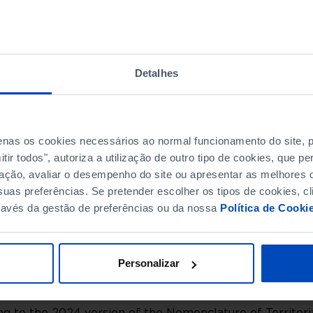
0.0
1.6
Pro
0.0
1.4
 Valdevez
Pro
0.1
1.2
Pro
Detalhes
0.0
1.8
Pro
0.1
1.3
Pro
0.1
1.5
de Coura
Pro
 Barca
0.0
2.6
Pro
penas os cookies necessários ao normal funcionamento do site,
0.0
1.3
 Lima
Pro
ir todos", autoriza a utilização de outro tipo de cookies, que 
0.1
1.5
Pro
ação, avaliar o desempenho do site ou apresentar as melhores o
0.0
1.8
 Castelo
Pro
uas preferências. Se pretender escolher os tipos de cookies, cl
a de Cerveira
0.0
2.0
Pro
ravés da gestão de preferências ou da nossa
Política de Cooki
0.0
1.1
Pro
0.0
0.6
Pro
0.0
1.0
Personalizar
Pro
0.0
1.3
Pro
0.0
1.4
de
Pro
g to the 2024 version of the Nomenclature of Territoria