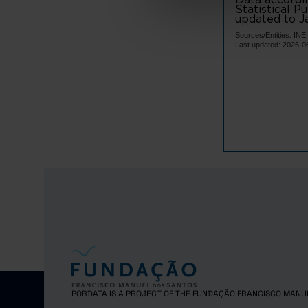
Terras d
Statistical P
updated to Ja
Vila Verd
Sources/Entities: I
Ave
Last updated: 2026-0
Cabeceir
Fafe
Guimarã
Mondim d
Póvoa d
Vieira d
Vila Nov
Vizela
Área Metro
Arouca
Espinho
Gondoma
Maia
PORDATA IS A PROJECT OF THE FUNDAÇÃO FRANCISCO MANU
Matosinh