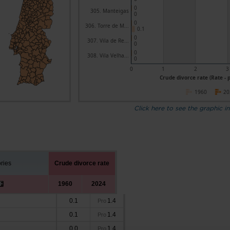
0
305. Manteigas
0
0
306. Torre de M...
0.1
0
307. Vila de Re...
0
0
308. Vila Velha...
0
0
1
2
3
Crude divorce rate (Rate - 
1960
20
Click here to see the graphic in
ories
Crude divorce rate
1960
2024
0.1
1.4
Pro
0.1
1.4
Pro
0.0
1.4
Pro