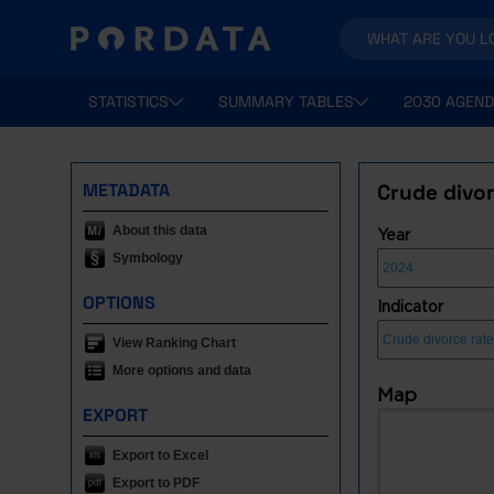
STATISTICS
SUMMARY TABLES
2030 AGEND
METADATA
Crude divor
About this data
Year
Symbology
OPTIONS
Indicator
View Ranking Chart
More options and data
Map
EXPORT
Export to Excel
Export to PDF