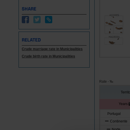
SHARE
RELATED
Crude marriage rate in Municipalities
Crude birth rate in Municipalities
Rate - ‰
Territ
Years
Portugal
Continente
Norte