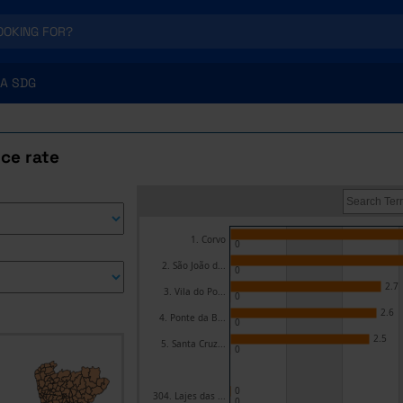
A SDG
ce rate
1. Corvo
0
2. São João d...
0
2.7
3. Vila do Po...
0
2.6
4. Ponte da B...
0
2.5
5. Santa Cruz...
0
0
304. Lajes das ...
0