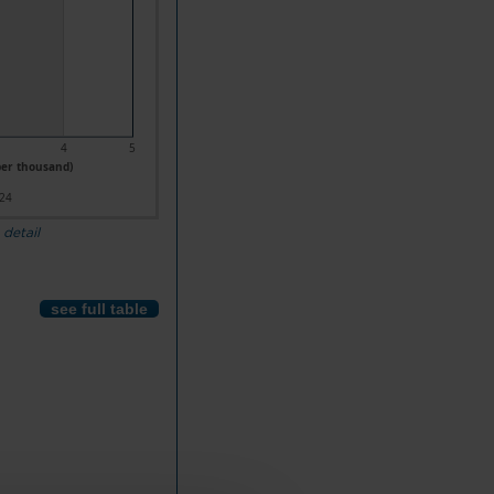
4
5
per thousand)
24
 detail
see full table