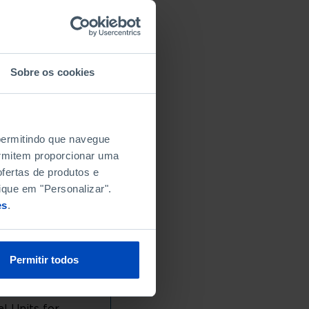
Sobre os cookies
 permitindo que navegue
permitem proporcionar uma
fertas de produtos e
ique em "Personalizar".
es
.
Permitir todos
l Units for