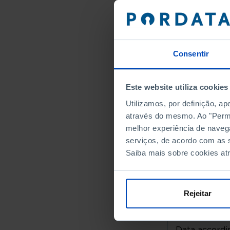
Alto Minho
Arcos de
Caminha
Consentir
Melgaço
Monção
Paredes 
Este website utiliza cookies
Ponte da
Utilizamos, por definição, a
Ponte de
através do mesmo. Ao "Permit
Valença
melhor experiência de naveg
Viana do
serviços, de acordo com as s
Vila Nov
Saiba mais sobre cookies at
Cávado
Amares
Rejeitar
Barcelos
Braga
Esposen
Data accordin