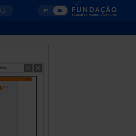
PT
EN
4.8
3.2