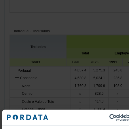
Individual - Thousands
Territories
Total
Employe
Years
1991
2025
1991
4,857.4
5,275.3
245.8
Portugal
Continente
4,630.8
5,024.1
236.8
1,760.8
1,799.9
108.0
Norte
Centro
828.5
x
x
414.3
Oeste e Vale do Tejo
x
x
Grande Lisboa
1,100.4
x
x
408.7
Península de Setúbal
x
x
Alentejo
226.4
x
x