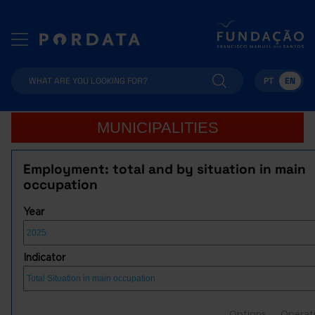
PT
EN
MUNICIPALITIES
Employment: total and by situation in main
occupation
Year
Indicator
Options
Operat