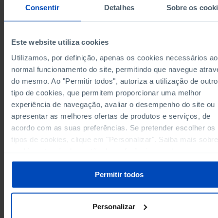
143.0
245.9
10.1
Algarve
Consentir
Detalhes
Sobre os cook
Região Autónoma dos Açores
96.7
120.4
§
96.7
120.4
Região Autónoma dos Açores
§
Este website utiliza cookies
Região Autónoma da Madeira
129.9
130.8
5.3
Utilizamos, por definição, apenas os cookies necessários ao
129.9
130.8
5.3
Região Autónoma da Madeira
normal funcionamento do site, permitindo que navegue atrav
Data according to the 2024 version of the
do mesmo. Ao "Permitir todos", autoriza a utilização de outro
Nomenclature of Territorial Units for Statistical
Purposes (NUTS). For data from the 2013 Version o
tipo de cookies, que permitem proporcionar uma melhor
NUTS II and III, updated to January 2024, see the
Excel archive file available
here
.
experiência de navegação, avaliar o desempenho do site ou
Sources/Entities: INE, PORDATA
apresentar as melhores ofertas de produtos e serviços, de
Last updated: 2026-02-12
acordo com as suas preferências. Se pretender escolher os
tipos de cookies, clique em "Personalizar". Saiba mais sobre
cookies através da gestão de preferências ou da nossa
Política de Cookies
.
Permitir todos
RELATED
Inactive population aged 16 and over: total and by work situation in
Municipalities
Personalizar