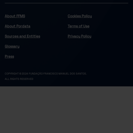
99
157
Cinfães
Felgueiras
247
182
About FFMS
Cookies Policy
102
100
Lousada
About Pordata
Terms of Use
Marco de Canaveses
215
126
Sources and Entities
Privacy Policy
222
164
Paços de Ferreira
Glossary
Penafiel
441
213
52
54
Resende
Press
Douro
1,683
1,560
279
209
Alijó
COPYRIGHT © 2024 FUNDAÇÃO FRANCISCO MANUEL DOS SANTOS.
ALL RIGHTS RESERVED
Armamar
64
45
63
47
Carrazeda de Ansiães
Freixo de Espada à Cinta
59
73
109
73
Lamego
Mesão Frio
0
60
59
94
Moimenta da Beira
Murça
57
50