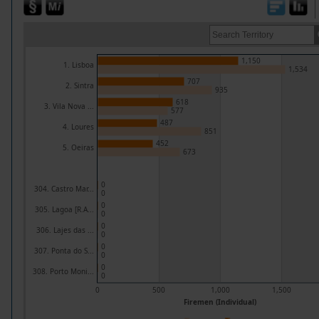
1,150
1. Lisboa
1,534
707
2. Sintra
935
618
3. Vila Nova ...
577
487
4. Loures
851
452
5. Oeiras
673
0
304. Castro Mar...
0
0
305. Lagoa [R.A...
0
0
306. Lajes das ...
0
0
307. Ponta do S...
0
0
308. Porto Moni...
0
0
500
1,000
1,500
Firemen (Individual)