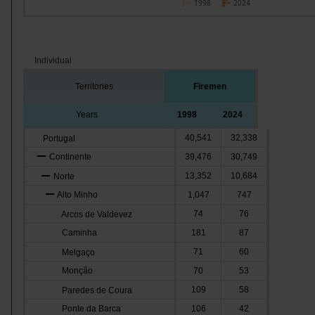
1998
2024
Individual
Territories
Firemen
Years
1998
2024
40,541
32,338
Portugal
Continente
39,476
30,749
13,352
10,684
Norte
Alto Minho
1,047
747
74
76
Arcos de Valdevez
Caminha
181
87
71
60
Melgaço
Monção
70
53
109
58
Paredes de Coura
Ponte da Barca
106
42