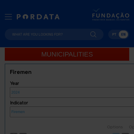
PT
EN
MUNICIPALITIES
Firemen
Year
Indicator
Options
Op