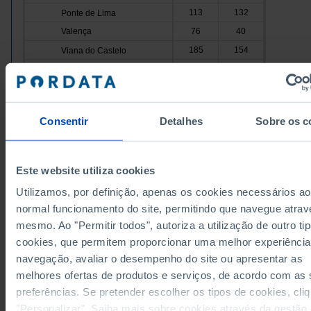
113
132
Ponte de Lima
Valença
76
40
185
154
Viana do Castelo
Vila Nova de Cerveira
62
45
949
816
Cávado
Amares
55
62
Consentir
Detalhes
Sobre os c
386
283
Barcelos
Braga
171
212
147
115
Esposende
Este website utiliza cookies
Data according to the 2024 version of the Nomenc
Terras de Bouro
84
88
of Territorial Units for Statistical Purposes (NUTS).
Utilizamos, por definição, apenas os cookies necessários ao
data from the 2013 Version of NUTS II and III, upda
106
56
Vila Verde
January 2024, see the Excel archive file available
h
normal funcionamento do site, permitindo que navegue atrav
Ave
1,245
1,156
Sources/Entities: INE, PORDATA
mesmo. Ao "Permitir todos", autoriza a utilização de outro ti
Last updated: 2025-12-15
86
60
Cabeceiras de Basto
cookies, que permitem proporcionar uma melhor experiência
Fafe
180
94
navegação, avaliar o desempenho do site ou apresentar as
melhores ofertas de produtos e serviços, de acordo com as
394
203
Guimarães
preferências. Se pretender escolher os tipos de cookies, cli
Mondim de Basto
0
68
RELATED
"Personalizar". Saiba mais sobre cookies através da gestão