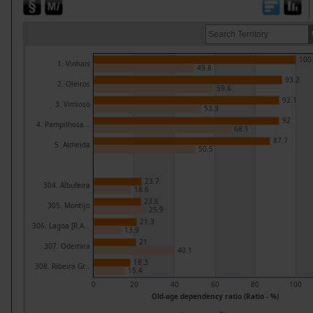
100
1. Vinhais
49.8
93.2
2. Oleiros
59.6
92.1
3. Vimioso
53.3
92
4. Pampilhosa...
68.1
87.7
5. Almeida
50.5
23.7
304. Albufeira
18.6
23.6
305. Montijo
25.9
21.3
306. Lagoa [R.A...
13.9
21
307. Odemira
40.1
18.3
308. Ribeira Gr...
15.4
0
20
40
60
80
100
Old-age dependency ratio (Ratio - %)