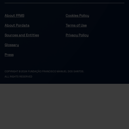
29.0
44.6
Cinfães
Felgueiras
14.0
31.6
About FFMS
Cookies Policy
13.0
25.7
Lousada
About Pordata
Terms of Use
Marco de Canaveses
16.7
31.3
Sources and Entities
Privacy Policy
12.1
27.7
Paços de Ferreira
Glossary
Penafiel
15.4
30.4
32.7
48.5
Resende
Press
Douro
31.1
52.2
36.5
67.6
Alijó
COPYRIGHT © 2024 FUNDAÇÃO FRANCISCO MANUEL DOS SANTOS.
ALL RIGHTS RESERVED
Armamar
33.2
52.7
45.8
73.7
Carrazeda de Ansiães
Freixo de Espada à Cinta
55.6
65.6
26.5
46.5
Lamego
Mesão Frio
26.1
56.3
32.3
52.1
Moimenta da Beira
Murça
36.8
74.3