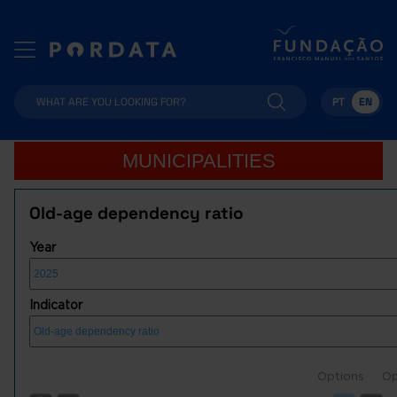
PT
EN
MUNICIPALITIES
Old-age dependency ratio
Year
Indicator
Options
Op