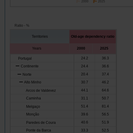
2000
2025
Ratio - %
Territories
Old-age dependency ratio
Years
2000
2025
24.2
36.3
Portugal
Continente
24.4
36.6
20.4
37.4
Norte
Alto Minho
30.7
46.2
44.1
64.6
Arcos de Valdevez
Caminha
31.1
50.7
51.4
81.4
Melgaço
Monção
39.6
56.5
40.6
51.9
Paredes de Coura
Ponte da Barca
33.3
52.5