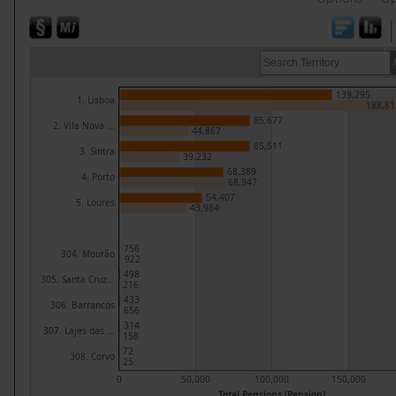
139,295
1. Lisboa
188,81
85,677
2. Vila Nova ...
44,867
85,511
3. Sintra
39,232
68,389
4. Porto
68,947
54,407
5. Loures
43,984
756
304. Mourão
922
498
305. Santa Cruz...
216
433
306. Barrancos
656
314
307. Lajes das ...
158
72
308. Corvo
25
0
50,000
100,000
150,000
Total Pensions (Pension)