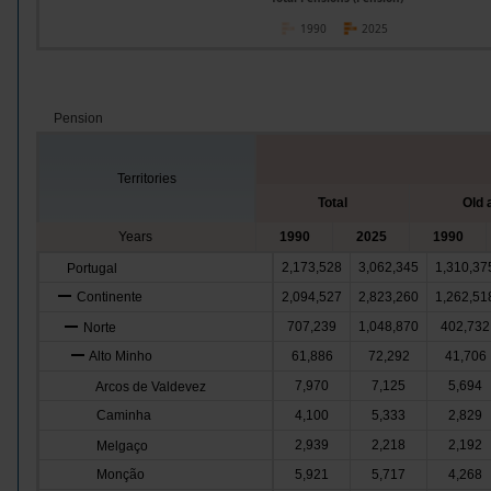
1990
2025
Pension
Territories
Total
Old 
Years
1990
2025
1990
2,173,528
3,062,345
1,310,37
Portugal
Continente
2,094,527
2,823,260
1,262,51
707,239
1,048,870
402,732
Norte
Alto Minho
61,886
72,292
41,706
7,970
7,125
5,694
Arcos de Valdevez
Caminha
4,100
5,333
2,829
2,939
2,218
2,192
Melgaço
Monção
5,921
5,717
4,268