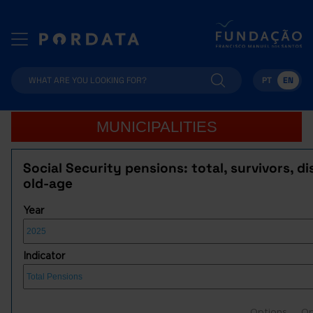
PT
EN
MUNICIPALITIES
Social Security pensions: total, survivors, dis
old-age
Year
Indicator
Options
Op