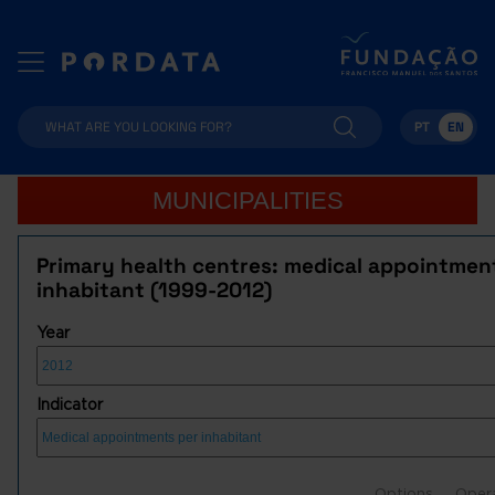
PT
EN
MUNICIPALITIES
Primary health centres: medical appointmen
inhabitant (1999-2012)
Year
Indicator
Options
Oper