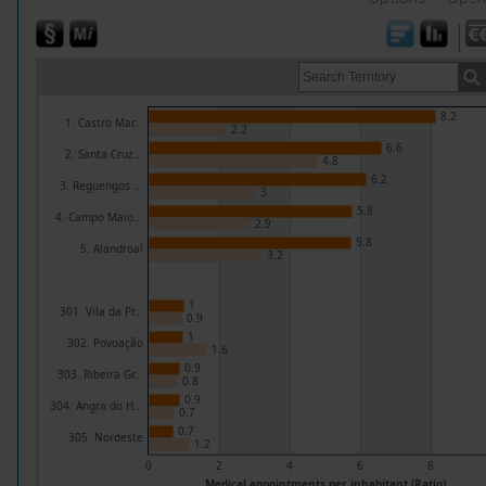
8.2
1. Castro Mar...
2.2
6.6
2. Santa Cruz...
4.8
6.2
3. Reguengos ...
3
5.8
4. Campo Maio...
2.9
5.8
5. Alandroal
3.2
1
301. Vila da Pr...
0.9
1
302. Povoação
1.6
0.9
303. Ribeira Gr...
0.8
0.9
304. Angra do H...
0.7
0.7
305. Nordeste
1.2
0
2
4
6
8
Medical appointments per inhabitant (Ratio)