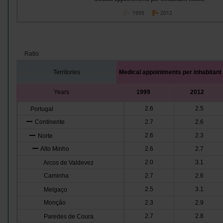
1999
2012
Ratio
Territories
Medical appointments per inhabitant
Years
1999
2012
2.6
2.5
Portugal
Continente
2.7
2.6
2.6
2.3
Norte
Alto Minho
2.6
2.7
2.0
3.1
Arcos de Valdevez
Caminha
2.7
2.6
2.5
3.1
Melgaço
Monção
2.3
2.9
2.7
2.8
Paredes de Coura