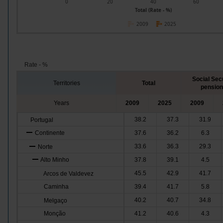
0
20
40
60
Total (Rate - %)
2009
2025
Rate - %
Social Sec
Territories
Total
pension
Years
2009
2025
2009
38.2
37.3
31.9
Portugal
Continente
37.6
36.2
6.3
33.6
36.3
29.3
Norte
Alto Minho
37.8
39.1
4.5
45.5
42.9
41.7
Arcos de Valdevez
Caminha
39.4
41.7
5.8
40.2
40.7
34.8
Melgaço
Monção
41.2
40.6
4.3