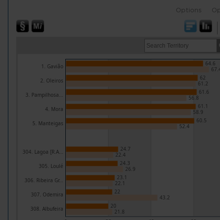
Options
Op
64.6
1. Gavião
67.
62
2. Oleiros
61.2
61.6
3. Pampilhosa...
56.8
61.1
4. Mora
58.9
60.5
5. Manteigas
52.4
24.7
304. Lagoa [R.A...
22.4
24.3
305. Loulé
26.9
23.1
306. Ribeira Gr...
22.1
22
307. Odemira
43.2
20
308. Albufeira
21.8