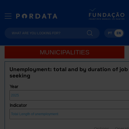
PT
EN
MUNICIPALITIES
Unemployment: total and by duration of job
seeking
Year
Indicator
Options
Operat