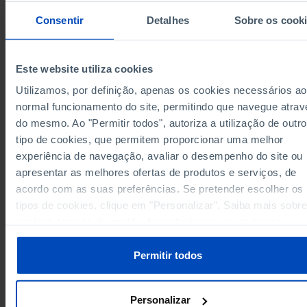
7.5
14.6
5.5
Algarve
Consentir
Detalhes
Sobre os cook
Região Autónoma dos Açores
2.3
6.2
fr
§
2.3
6.2
Região Autónoma dos Açores
fr
§
Região Autónoma da Madeira
2.8
7.5
fr
§
Este website utiliza cookies
2.8
7.5
Região Autónoma da Madeira
fr
§
Utilizamos, por definição, apenas os cookies necessários ao
Data according to the 2024 version of the
normal funcionamento do site, permitindo que navegue atrav
Nomenclature of Territorial Units for Statistical
do mesmo. Ao "Permitir todos", autoriza a utilização de outro
Purposes (NUTS). For data from the 2013 Version o
NUTS II and III, updated to January 2024, see the
tipo de cookies, que permitem proporcionar uma melhor
Excel archive file available
here
.
experiência de navegação, avaliar o desempenho do site ou
Sources/Entities: INE, PORDATA
Last updated: 2026-02-27
apresentar as melhores ofertas de produtos e serviços, de
acordo com as suas preferências. Se pretender escolher os
tipos de cookies, clique em "Personalizar". Saiba mais sobre
cookies através da gestão de preferências ou da nossa
Política de Cookies
.
RELATED
Permitir todos
Inactive population aged 16 and over: total and by work situation in
Municipalities
Unemployment: total and for 25 months or more in Municipalities
Personalizar