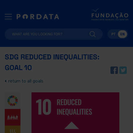
PT
EN
SDG REDUCED INEQUALITIES:
GOAL 10
return to all goals