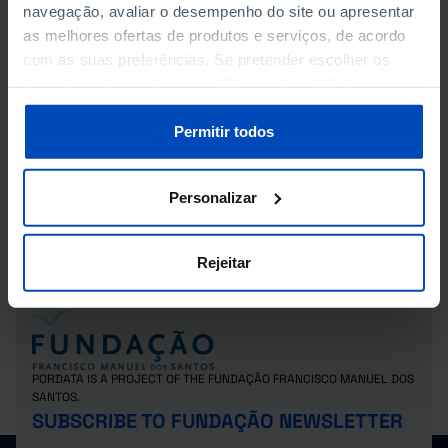
navegação, avaliar o desempenho do site ou apresentar
as melhores ofertas de produtos e serviços, de acordo
com as suas preferências. Se pretender escolher os
Income share of the bottom 40%
tipos de cookies, clique em "Personalizar". Saiba mais
of the population
sobre cookies através da gestão de preferências ou da
nossa
Política de Cookies
.
Permitir todos
Asylum Applications
Personalizar
Rejeitar
PORDATA IS A PROJECT OF THE FUNDAÇÃO FRANCISCO MANUEL DOS
SANTOS.
SUBSCRIBE TO FUNDAÇÃO NEWSLETTER