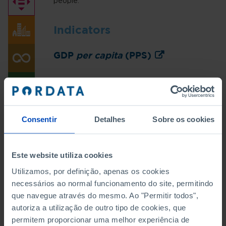
people.
Indicators
GDP
per capita
(PPS)
GDP
per capita
(EU27=100)
Consentir
Detalhes
Sobre os cookies
Relative median at risk of poverty
Este website utiliza cookies
gap
Utilizamos, por definição, apenas os cookies
necessários ao normal funcionamento do site, permitindo
que navegue através do mesmo. Ao "Permitir todos",
Inequality of income distribution
autoriza a utilização de outro tipo de cookies, que
(S80/S20)
permitem proporcionar uma melhor experiência de