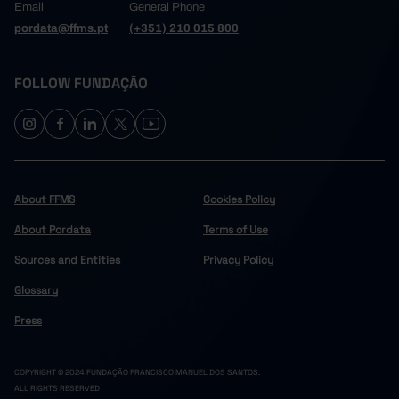
Email
General Phone
pordata@ffms.pt
(+351) 210 015 800
FOLLOW FUNDAÇÃO
About FFMS
Cookies Policy
About Pordata
Terms of Use
Sources and Entities
Privacy Policy
Glossary
Press
COPYRIGHT © 2024 FUNDAÇÃO FRANCISCO MANUEL DOS SANTOS.
ALL RIGHTS RESERVED