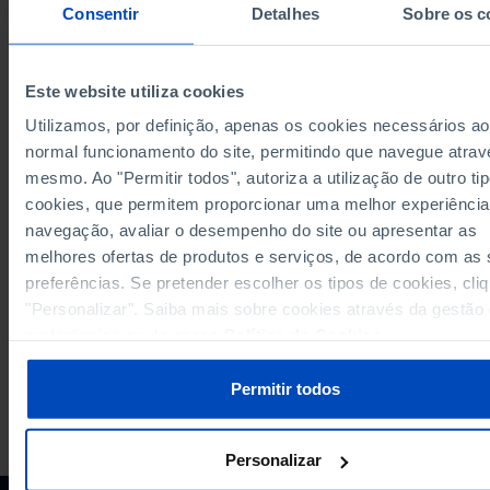
4,990,198
3,861,160
938,540
91,164
99,3
2023
Consentir
Detalhes
Sobre os c
Sources/Entities: INE, PORDATA
Last updated: 2025-10-09
Este website utiliza cookies
Utilizamos, por definição, apenas os cookies necessários ao
normal funcionamento do site, permitindo que navegue atrav
mesmo. Ao "Permitir todos", autoriza a utilização de outro ti
RELATED
cookies, que permitem proporcionar uma melhor experiência
Utilized agricultural area: total and per type of composition in Portugal
navegação, avaliar o desempenho do site ou apresentar as
Burnt area and rural fires – Mainland in Portugal
melhores ofertas de produtos e serviços, de acordo com as
preferências. Se pretender escolher os tipos de cookies, cli
"Personalizar". Saiba mais sobre cookies através da gestão
preferências ou da nossa
Política de Cookies
.
Permitir todos
PORDATA IS A PROJECT OF THE FUNDAÇÃO FRANCISCO MANUEL DOS
SANTOS.
SUBSCRIBE TO FUNDAÇÃO NEWSLETTER
Personalizar