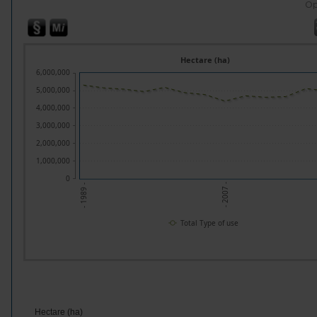
Op
Hectare (ha)
6,000,000
5,000,000
4,000,000
3,000,000
2,000,000
1,000,000
0
- 2007 -
- 1989 -
Total Type of use
Hectare (ha)