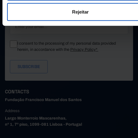
STAY IN THE LOOP.
Rejeitar
E-MAIL
I consent to the processing of my personal data provided
herein, in accordance with the
Privacy Policy*
CONTACTS
Fundação Francisco Manuel dos Santos
Address
Largo Monterroio Mascarenhas,
nº 1, 7º piso, 1099-081 Lisboa - Portugal