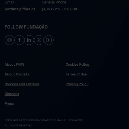
Email
General Phone
pordata@ffms.pt
(+351) 210 015 800
FOLLOW FUNDAÇÃO
About FFMS
Cookies Policy
About Pordata
Terms of Use
Sources and Entities
Privacy Policy
Glossary
Press
COPYRIGHT © 2024 FUNDAÇÃO FRANCISCO MANUEL DOS SANTOS.
ALL RIGHTS RESERVED