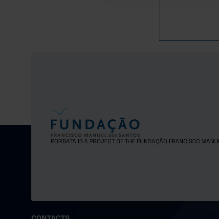
1983
1984
1985
1986
1987
1988
1989
1990
1991
1992
1993
PORDATA IS A PROJECT OF THE FUNDAÇÃO FRANCISCO MANU
1994
1995
1996
1997
1998
CONTACTS
1999