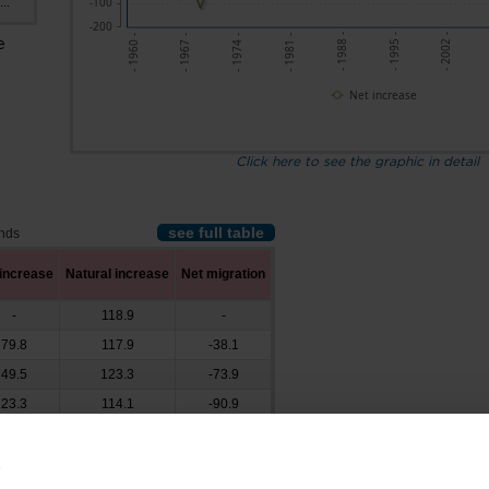
-100
..
-200
- 2002 -
- 1967 -
- 1974 -
- 1981 -
- 1988 -
- 1995 -
- 1960 -
e
Net increase
Click here to see the graphic in detail
see full table
ands
 increase
Natural increase
Net migration
-
118.9
-
79.8
117.9
-38.1
49.5
123.3
-73.9
23.3
114.1
-90.9
-13.2
120.3
-133.5
-60.3
115.1
-175.4