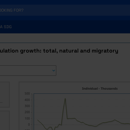
A SDG
lation growth: total, natural and migratory
Individual - Thousands
500
400
..
300
200
100
0