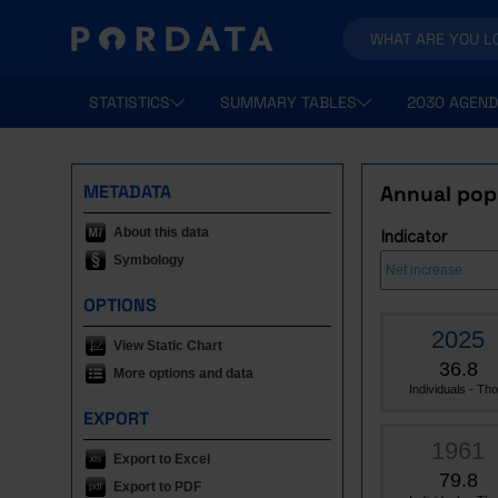
STATISTICS
SUMMARY TABLES
2030 AGEND
METADATA
Annual popu
About this data
Indicator
Symbology
OPTIONS
2025
View Static Chart
36.8
More options and data
Individuals - Tho.
EXPORT
1961
Export to Excel
79.8
Export to PDF