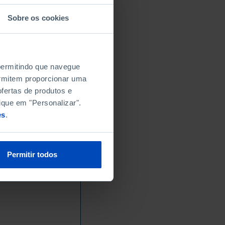
Sobre os cookies
 permitindo que navegue
permitem proporcionar uma
fertas de produtos e
ique em "Personalizar".
es
.
Permitir todos