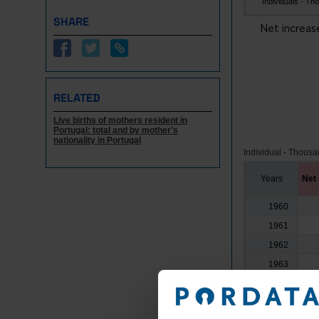
Individuals - Tho.
SHARE
Net increas
RELATED
Live births of mothers resident in
Portugal: total and by mother's
nationality in Portugal
Individual - Thous
Years
Net
1960
1961
1962
1963
1964
1965