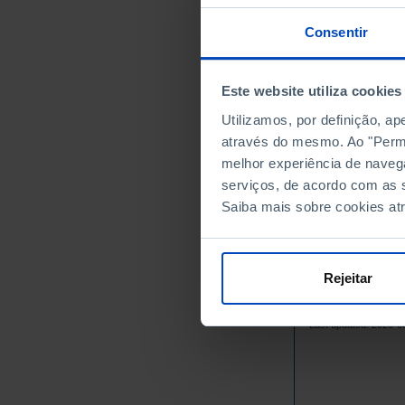
1966
1967
Consentir
1968
1969
Este website utiliza cookies
1970
Utilizamos, por definição, a
1971
através do mesmo. Ao "Permit
1972
melhor experiência de naveg
1973
serviços, de acordo com as s
1974
Saiba mais sobre cookies at
1975
1976
1977
Rejeitar
1978
Sources/Entities: I
1979
Last updated: 2026-0
1980
1981
1982