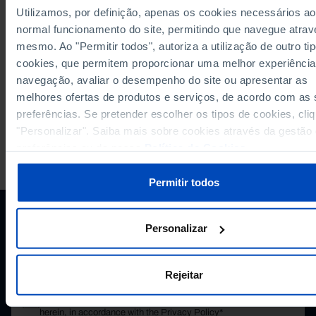
RELATED
Utilizamos, por definição, apenas os cookies necessários ao
Utilized agricultural area - irrigable and watered (%) in Portugal
normal funcionamento do site, permitindo que navegue atrav
Main crops prodution in Portugal
mesmo. Ao "Permitir todos", autoriza a utilização de outro ti
cookies, que permitem proporcionar uma melhor experiência
navegação, avaliar o desempenho do site ou apresentar as
melhores ofertas de produtos e serviços, de acordo com as
preferências. Se pretender escolher os tipos de cookies, cli
"Personalizar". Saiba mais sobre cookies através da gestão
preferências ou da nossa
Política de Cookies
.
PORDATA IS A PROJECT OF THE FUNDAÇÃO FRANCISCO MANUEL DOS
SANTOS.
SUBSCRIBE TO FUNDAÇÃO NEWSLETTER
Permitir todos
STAY IN THE LOOP.
Personalizar
E-MAIL
Rejeitar
I consent to the processing of my personal data provided
herein, in accordance with the
Privacy Policy*