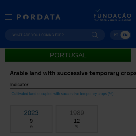
PT
EN
PORTUGAL
Arable land with successive temporary crops
Indicator
2023
1989
9
12
%
%