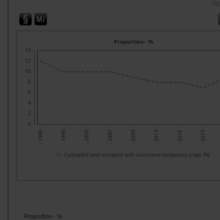
Op
Proportion - %
14
12
10
8
6
4
2
0
- 1989 -
- 1999 -
- 2005 -
- 2007 -
- 2009 -
- 2013 -
- 2016 -
- 2019 -
Cultivated land occupied with successive temporary crops (%)
Proportion - %