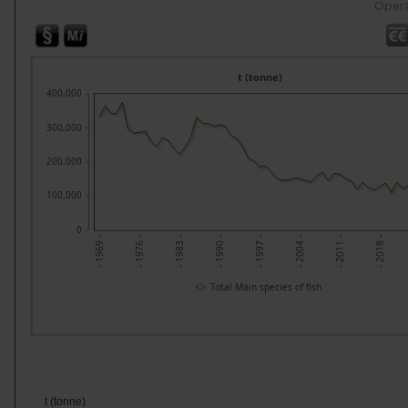
Opera
t (tonne)
400,000
300,000
200,000
100,000
0
- 1969 -
- 1976 -
- 1983 -
- 1990 -
- 1997 -
- 2004 -
- 2011 -
- 2018 -
Total Main species of fish
t (tonne)