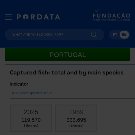
PT
EN
PORTUGAL
Captured fish: total and by main species
Indicator
2025
1969
119,570
333,695
t (tonnes)
t (tonnes)