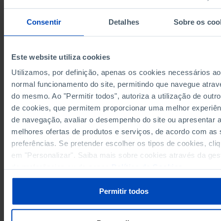
264,398
1981
x
x
x
x
Consentir
Detalhes
Sobre os coo
239,544
1982
x
x
x
x
223,486
1983
x
x
x
x
243,423
1984
x
x
x
x
Este website utiliza cookies
273,681
1985
x
x
x
x
Utilizamos, por definição, apenas os cookies necessários ao
331,968
1986
x
x
x
x
normal funcionamento do site, permitindo que navegue atrav
312,695
1987
x
x
x
x
do mesmo. Ao "Permitir todos", autoriza a utilização de outro
Sources/Entities: DGRM/MAA-ME-MIH-MAP, PORDATA
313,804
1988
x
x
x
x
Last updated: 2026-05-28
de cookies, que permitem proporcionar uma melhor experiên
304,827
1989
x
x
x
x
de navegação, avaliar o desempenho do site ou apresentar 
309,929
melhores ofertas de produtos e serviços, de acordo com as
1990
x
x
x
x
preferências. Se pretender escolher os tipos de cookies, cli
305,431
1991
x
x
x
x
em "Personalizar". Saiba mais sobre cookies através da ges
277,820
1992
x
x
x
x
RELATED
de preferências ou da nossa
Política de Cookies
.
269,461
1993
x
x
x
x
Goods transported by sea: total, loaded and unloaded in Portugal
245,956
1994
x
x
x
x
Permitir todos
Fish produced in aquaculture: total and by main species in Portugal
212,132
1995
x
x
x
x
203,112
1996
x
x
x
x