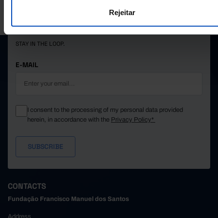
PORDATA IS A PROJECT OF THE FUNDAÇÃO FRANCISCO MANUEL DOS
Rejeitar
SANTOS.
SUBSCRIBE TO FUNDAÇÃO NEWSLETTER
STAY IN THE LOOP.
E-MAIL
I consent to the processing of my personal data provided
herein, in accordance with the
Privacy Policy*
CONTACTS
Fundação Francisco Manuel dos Santos
Address