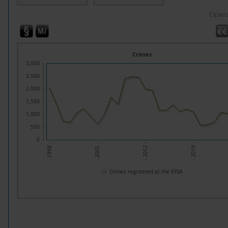
Opera
Crimes
3,000
2,500
2,000
1,500
1,000
500
0
- 2019 -
- 2012 -
- 2005 -
- 1998 -
Crimes registered at the EFSA