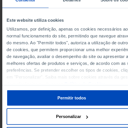
1,998
2012
1,950
2013
Este website utiliza cookies
1,162
2014
Utilizamos, por definição, apenas os cookies necessários ao
1,158
2015
normal funcionamento do site, permitindo que navegue atrav
1,373
2016
Sources/Entities: DGPJ/MJ, PORDATA
do mesmo. Ao "Permitir todos", autoriza a utilização de outro
1,118
2017
Last updated: 2026-03-31
de cookies, que permitem proporcionar uma melhor experiên
1,207
2018
de navegação, avaliar o desempenho do site ou apresentar 
1,095
2019
melhores ofertas de produtos e serviços, de acordo com as
571
2020
preferências. Se pretender escolher os tipos de cookies, cli
585
2021
em "Personalizar". Saiba mais sobre cookies através da ges
RELATED
687
2022
de preferências ou da nossa
Política de Cookies
.
Economic and Food Safety Authority: proceedings filed in Portugal
1,079
2023
Permitir todos
1,026
2024
984
2025
Pro
Personalizar