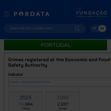
PT
EN
PORTUGAL
Crimes registered at the Economic and Food
Safety Authority
Indicator
2025
1998
984
2,037
Pro
Crimes
Crimes