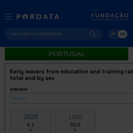
PT
EN
PORTUGAL
Early leavers from education and training rat
total and by sex
Indicator
2025
1992
6.1
50.0
%
%