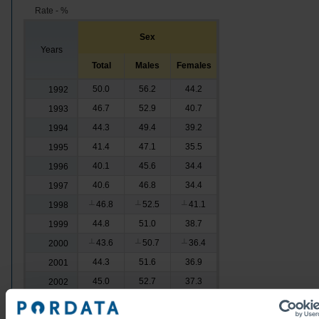
Rate - %
Sex
Years
Total
Males
Females
50.0
56.2
44.2
1992
46.7
52.9
40.7
1993
44.3
49.4
39.2
1994
41.4
47.1
35.5
1995
40.1
45.6
34.4
1996
40.6
46.8
34.4
1997
46.8
52.5
41.1
1998
┴
┴
┴
44.8
51.0
38.7
1999
43.6
50.7
36.4
2000
┴
┴
┴
44.3
51.6
36.9
2001
45.0
52.7
37.3
2002
41.2
48.7
33.6
2003