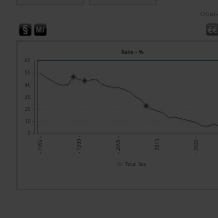
Opera
Rate - %
60
50
40
30
20
10
0
- 1999 -
- 2006 -
- 2013 -
- 2020 -
- 1992 -
Total Sex