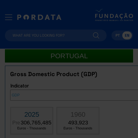
PT
EN
PORTUGAL
Gross Domestic Product (GDP)
Indicator
2025
1960
306,765,485
493,923
Pre
Euros - Thousands
Euros - Thousands