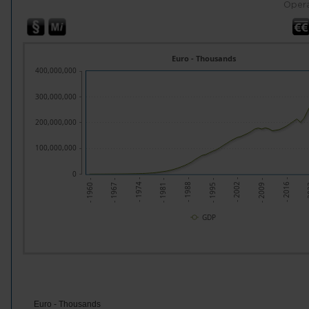
Opera
Euro - Thousands
400,000,000
300,000,000
200,000,000
100,000,000
0
- 1981 -
- 2002 -
- 
- 1967 -
- 1988 -
- 2009 -
- 1974 -
- 1995 -
- 2016 -
- 1960 -
GDP
Euro - Thousands