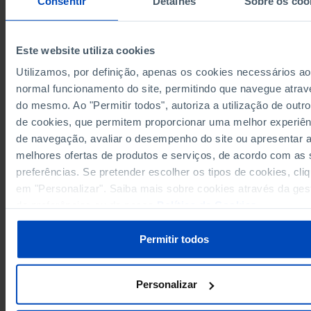
Consentir
Detalhes
Sobre os coo
2,632,302
1975
3,160,122
1976
Este website utiliza cookies
4,074,282
1977
Utilizamos, por definição, apenas os cookies necessários ao
5,039,270
1978
Sources/Entities: INE, PORDATA
normal funcionamento do site, permitindo que navegue atrav
6,404,329
1979
Last updated: 2026-03-26
do mesmo. Ao "Permitir todos", autoriza a utilização de outro
8,356,818
1980
de cookies, que permitem proporcionar uma melhor experiên
10,058,168
1981
de navegação, avaliar o desempenho do site ou apresentar 
12,146,983
1982
melhores ofertas de produtos e serviços, de acordo com as
15,440,028
1983
preferências. Se pretender escolher os tipos de cookies, cli
RELATED
18,948,920
1984
em "Personalizar". Saiba mais sobre cookies através da ges
GDP
per capita
in Portugal
de preferências ou da nossa
Política de Cookies
.
23,226,595
1985
Gross national income and gross disposable income in Portugal
28,332,521
1986
Permitir todos
33,508,410
1987
40,045,842
1988
47,221,230
1989
Personalizar
56,691,911
1990