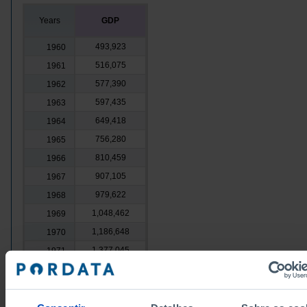
Years
GDP
493,923
1960
516,075
1961
577,390
1962
597,435
1963
649,418
1964
756,280
1965
810,459
1966
907,105
1967
979,622
1968
1,048,462
1969
1,186,648
1970
1,377,045
1971
1,624,357
1972
1,919,137
1973
2,279,085
1974