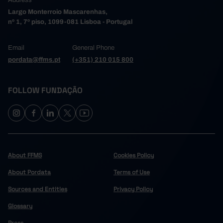
Address
2008
┴
-
Largo Monterroio Mascarenhas,
nº 1, 7º piso, 1099-081 Lisboa - Portugal
2009
-
2010
-
Email
General Phone
9.6
2011
pordata@ffms.pt
(+351) 210 015 800
11.5
2012
12.2
2013
FOLLOW FUNDAÇÃO
12.9
2014
9.7
2015
9.4
2016
7.8
2017
7.9
2018
About FFMS
Cookies Policy
7.4
2019
6.6
About Pordata
2020
Terms of Use
6.3
2021
┴
Sources and Entities
Privacy Policy
6.7
2022
Glossary
7.4
2023