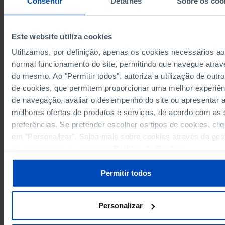
Consentir
Detalhes
Sobre os coo
2.7
1975
2.1
1976
Este website utiliza cookies
2.1
1977
Utilizamos, por definição, apenas os cookies necessários ao
2.3
1978
Sources/Entities: INE, PORDATA
normal funcionamento do site, permitindo que navegue atrav
2.7
1979
Last updated: 2026-08-05
do mesmo. Ao "Permitir todos", autoriza a utilização de outro
2.6
1980
de cookies, que permitem proporcionar uma melhor experiên
2.3
1981
de navegação, avaliar o desempenho do site ou apresentar 
1.7
1982
melhores ofertas de produtos e serviços, de acordo com as
1.4
1983
preferências. Se pretender escolher os tipos de cookies, cli
RELATED
1.4
1984
em "Personalizar". Saiba mais sobre cookies através da ges
Annual average resident population: total and by age group in Portugal
de preferências ou da nossa
Política de Cookies
.
1.5
1985
Emigrants: total, by type and sex in Portugal
1.4
1986
Permitir todos
1.6
1987
1.8
1988
1989
-
Personalizar
1990
-