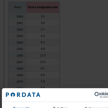
Years
Gross emigration rate
3.6
1960
3.8
1961
3.7
1962
4.4
1963
6.2
1964
9.9
1965
13.5
1966
10.4
1967
9.1
1968
8.0
1969
7.6
1970
5.8
1971
6.3
1972
9.2
1973
5.0
1974