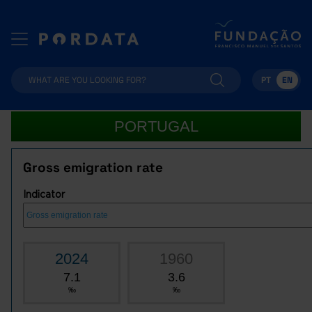
PT
EN
PORTUGAL
Gross emigration rate
Indicator
2024
1960
7.1
3.6
‰
‰